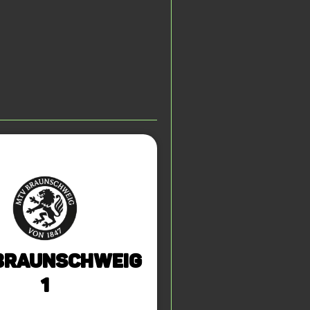
Braunschweig
1