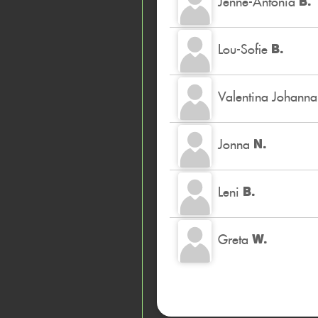
Jenne-Antonia
B.
Lou-Sofie
B.
Valentina Johanna
Jonna
N.
Leni
B.
Greta
W.