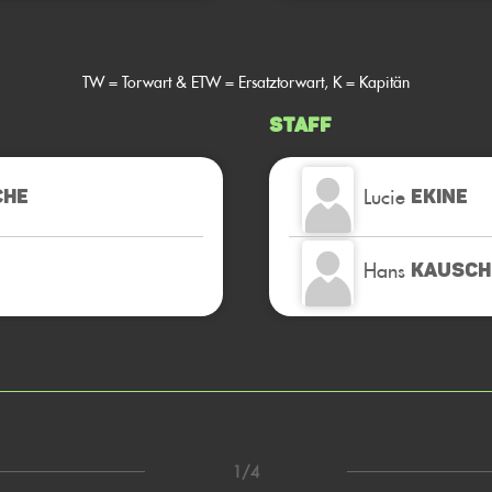
TW = Torwart & ETW = Ersatztorwart, K = Kapitän
Staff
Lucie
CHE
EKINE
Hans
KAUSCH
1/4