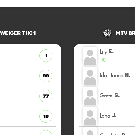
eiger THC 1
MTV B
Lily
E.
1
K
Ida Hanna
H.
99
Greta
G.
77
Lena
J.
10