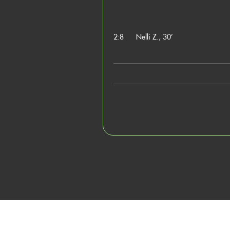
2:8
Nelli Z., 30’