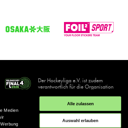
Der Hockeyliga e.V. ist zudem
verantwortlich für die Organisation
und Durchführung der Final4
Events, der deutschen Hockey-
Alle zulassen
Meisterschaften.
le Medien
ir
Auswahl erlauben
, Werbung