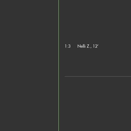
1:3
Nelli Z., 12’