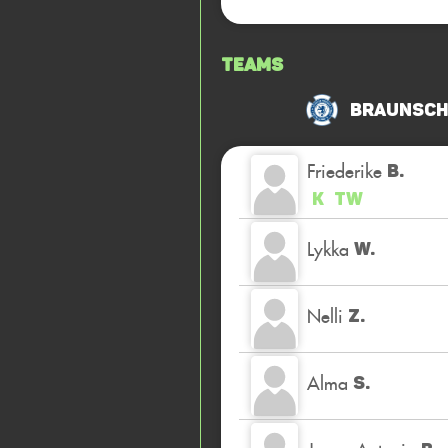
Teams
Braunschw
Friederike
B.
K
TW
Lykka
W.
Nelli
Z.
Alma
S.