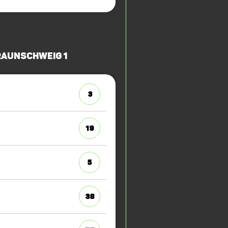
raunschweig 1
3
19
5
38