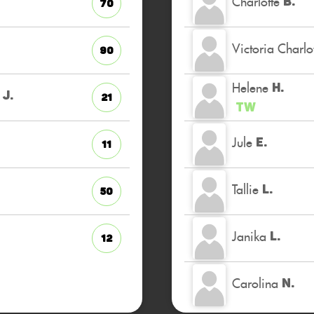
Charlotte
B.
70
Victoria Charlo
90
Helene
H.
J.
21
TW
Jule
E.
11
Tallie
L.
50
Janika
L.
12
Carolina
N.