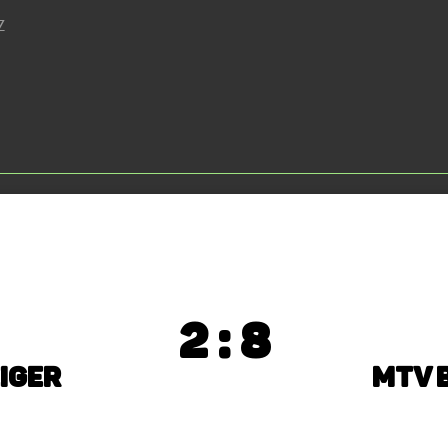
Z
2 : 8
iger
MTV 