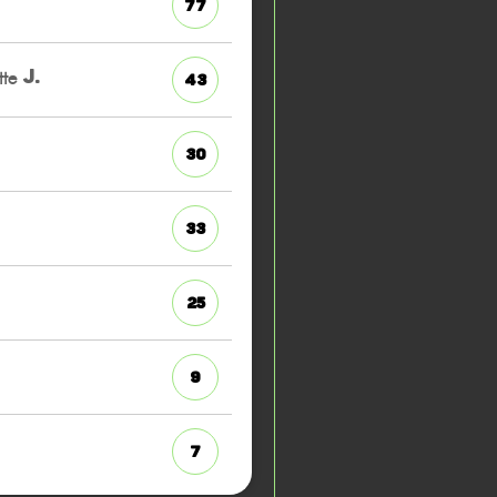
77
tte
J.
43
30
33
25
9
7