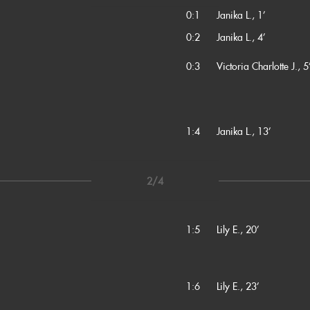
0:1
Janika L., 1’
0:2
Janika L., 4’
0:3
Victoria Charlotte J., 5
1:4
Janika L., 13’
2/4
1:5
Lily E., 20’
1:6
Lily E., 23’