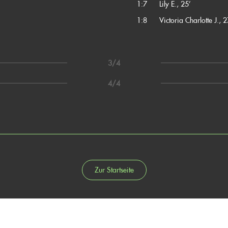
1:7
Lily E., 25’
1:8
Victoria Charlotte J., 2
3/4
4/4
Zur Startseite