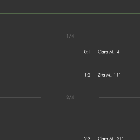
1/4
0:1
Clara M., 4’
1:2
Zita M., 11’
2/4
2:3
Clara M., 21’