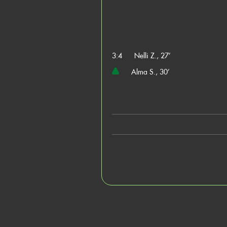
3:4
Nelli Z., 27’
Alma S., 30’