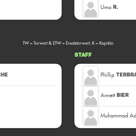
Uma
R.
TW = Torwart & ETW = Ersatztorwart, K = Kapitän
Staff
Phillip
CHE
TERBR
Annett
BIER
Muhammad Ad