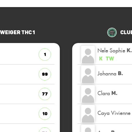
eiger THC 1
Club
Nele Sophie
K.
1
K
TW
Johanna
B.
99
Clara
M.
77
Caya Vivienne
10