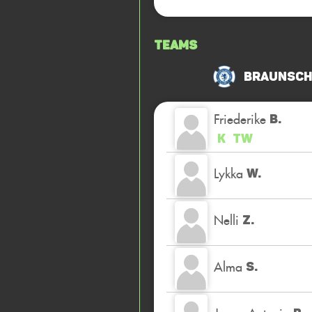
Teams
Braunschw
Friederike
B.
K
TW
Lykka
W.
Nelli
Z.
Alma
S.