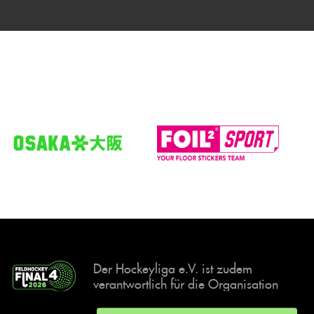
Der Hockeyliga e.V. ist zudem
verantwortlich für die Organisation
und Durchführung der Final4