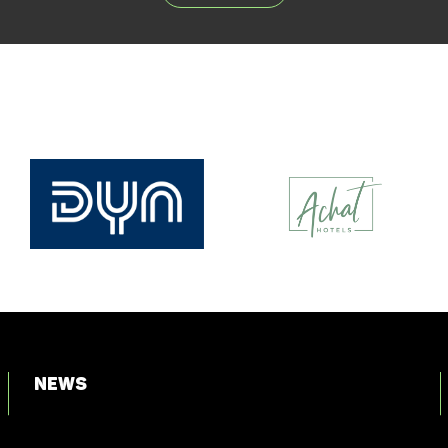
News
Login