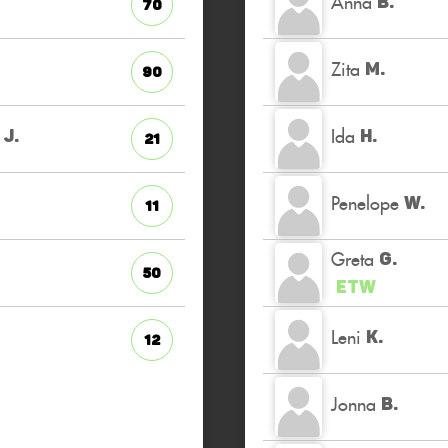
Anna
B.
70
Zita
M.
90
Ida
J.
H.
21
Penelope
W.
11
Greta
G.
50
ETW
Leni
K.
12
Jonna
B.