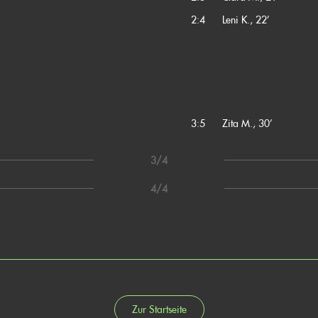
2:4
Leni K., 22’
3:5
Zita M., 30’
3/4
4/4
Zur Startseite