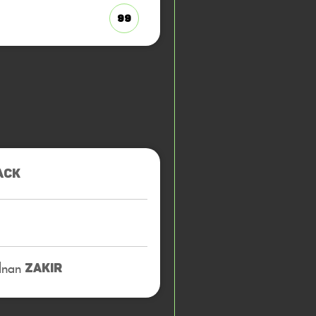
99
ACK
nan
ZAKIR