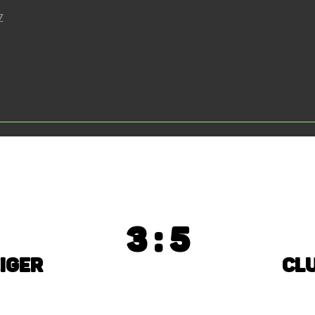
Z
3 : 5
iger
Clu