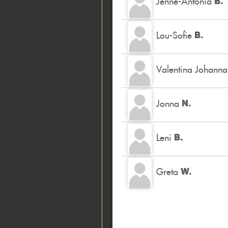
Jenne-Antonia
B.
Lou-Sofie
B.
Valentina Johanna
Jonna
N.
Leni
B.
Greta
W.