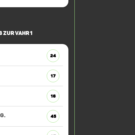
 zur Vahr 1
24
17
16
G.
45