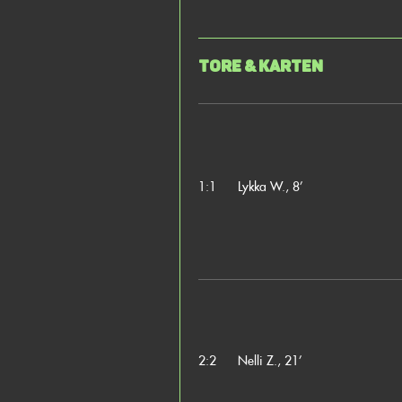
Tore & Karten
1:1
Lykka W., 8’
2:2
Nelli Z., 21’