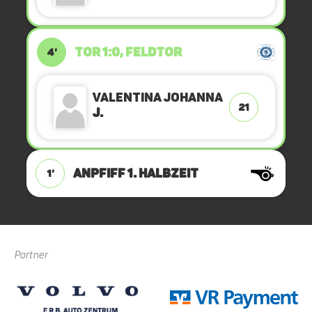
TOR 1:0, FELDTOR
4'
Valentina Johanna
21
J.
ANPFIFF 1. Halbzeit
1'
Partner