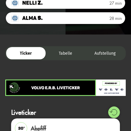
Nelli
Z.
27 min
Alma
S.
28 min
Ticker
Tabelle
Aufstellung
Liveticker
Abpfiff
30'