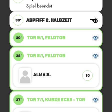
Spiel beendet
ABPFIFF 2. Halbzeit
30'
TOR 9:1, FELDTOR
30'
TOR 8:1, FELDTOR
28'
Alma
S.
10
TOR 7:1, KURZE ECKE - TOR
27'