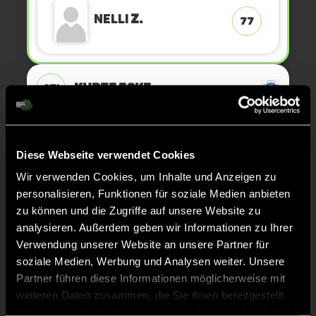
Nelli
Z.
77
KURZE ECKE
27'
KURZE ECKE - VERGEBEN
26'
Diese Webseite verwendet Cookies
Wir verwenden Cookies, um Inhalte und Anzeigen zu
KURZE ECKE
26'
personalisieren, Funktionen für soziale Medien anbieten
zu können und die Zugriffe auf unsere Website zu
analysieren. Außerdem geben wir Informationen zu Ihrer
TOR 6:1, FELDTOR
22'
Verwendung unserer Website an unsere Partner für
soziale Medien, Werbung und Analysen weiter. Unsere
Valentina Johanna
Partner führen diese Informationen möglicherweise mit
21
J.
weiteren Daten zusammen, die Sie ihnen bereitgestellt
haben oder die sie im Rahmen Ihrer Nutzung der Dienste