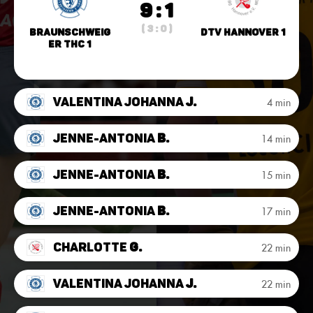
9 : 1
( 3 : 0 )
Braunschweig
DTV Hannover 1
er THC 1
Valentina Johanna
J.
4 min
Jenne-Antonia
B.
14 min
Jenne-Antonia
B.
15 min
Jenne-Antonia
B.
17 min
Charlotte
G.
22 min
Valentina Johanna
J.
22 min