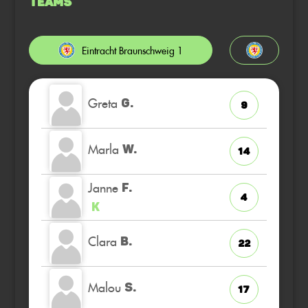
Teams
Eintracht Braunschweig 1
Greta
G.
9
Marla
W.
14
Janne
F.
4
K
Clara
B.
22
Malou
S.
17