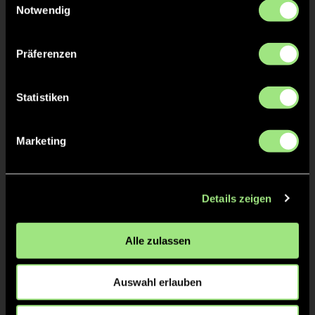
Notwendig
Präferenzen
TW = Torwart & ETW = Ersatztorwart, K = Kapitän
Statistiken
Tore & Karten
1/4
Marketing
1:0
Malou S., 4’
2:0
Greta G., 5’
Details zeigen
3:0
Malou S., 13’
Alle zulassen
2/4
4:0
Clara B., 29’
Auswahl erlauben
3/4