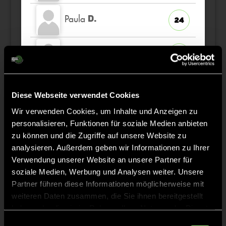
Paula
D.
24
Sophia
W.
77
Hannah
S.
29
Diese Webseite verwendet Cookies
Wir verwenden Cookies, um Inhalte und Anzeigen zu
Ida
R.
1
personalisieren, Funktionen für soziale Medien anbieten
TW
zu können und die Zugriffe auf unsere Website zu
analysieren. Außerdem geben wir Informationen zu Ihrer
Verwendung unserer Website an unsere Partner für
soziale Medien, Werbung und Analysen weiter. Unsere
Staff
Partner führen diese Informationen möglicherweise mit
weiteren Daten zusammen, die Sie ihnen bereitgestellt
haben oder die sie im Rahmen Ihrer Nutzung der Dienste
Adrian
FLÜGGE
gesammelt haben.
Einwilligungsauswahl