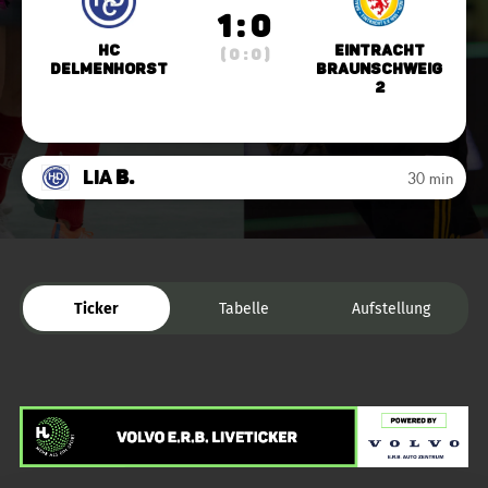
1 : 0
HC
Eintracht
( 0 : 0 )
Delmenhorst
Braunschweig
2
Lia
B.
30 min
Ticker
Tabelle
Aufstellung