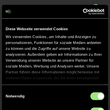
Liveticker
Abpfiff
30'
Diese Webseite verwendet Cookies
Spiel beendet
Wir verwenden Cookies, um Inhalte und Anzeigen zu
personalisieren, Funktionen für soziale Medien anbieten
ABPFIFF 2. Halbzeit
30'
zu können und die Zugriffe auf unsere Website zu
analysieren. Außerdem geben wir Informationen zu Ihrer
Verwendung unserer Website an unsere Partner für
TOR 1:0, FELDTOR
30'
soziale Medien, Werbung und Analysen weiter. Unsere
Partner führen diese Informationen möglicherweise mit
weiteren Daten zusammen, die Sie ihnen bereitgestellt
Lia
B.
2
haben oder die sie im Rahmen Ihrer Nutzung der Dienste
gesammelt haben.
Einwilligungsauswahl
Notwendig
ABPFIFF 1. Halbzeit
15'