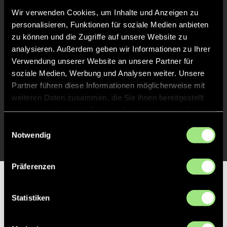
Abpfiff
30'
Wir verwenden Cookies, um Inhalte und Anzeigen zu
Spiel beendet
personalisieren, Funktionen für soziale Medien anbieten
zu können und die Zugriffe auf unsere Website zu
analysieren. Außerdem geben wir Informationen zu Ihrer
TOR 1:2, FELDTOR
21'
Verwendung unserer Website an unsere Partner für
soziale Medien, Werbung und Analysen weiter. Unsere
Partner führen diese Informationen möglicherweise mit
TOR 0:2, FELDTOR
13'
weiteren Daten zusammen, die Sie ihnen bereitgestellt
haben oder die sie im Rahmen Ihrer Nutzung der Dienste
gesammelt haben.
TOR 0:1, FELDTOR
9'
Einwilligungsauswahl
Notwendig
Präferenzen
Partner
Statistiken