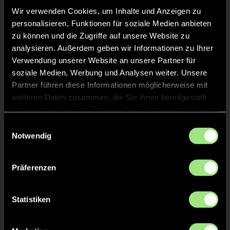
Wir verwenden Cookies, um Inhalte und Anzeigen zu
personalisieren, Funktionen für soziale Medien anbieten
Lena Lotta
A.
4
zu können und die Zugriffe auf unsere Website zu
analysieren. Außerdem geben wir Informationen zu Ihrer
Verwendung unserer Website an unsere Partner für
soziale Medien, Werbung und Analysen weiter. Unsere
Partner führen diese Informationen möglicherweise mit
Staff
weiteren Daten zusammen, die Sie ihnen bereitgestellt
haben oder die sie im Rahmen Ihrer Nutzung der Dienste
gesammelt haben.
Hans
Einwilligungsauswahl
KAUSCHKE
Notwendig
Mia
NEHRKORN
Präferenzen
Melanie
NEHRKORN
Statistiken