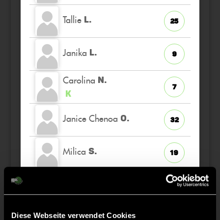
Tallie
L.
25
Janika
L.
9
Carolina
N.
7
K
Janice Chenoa
O.
32
Milica
S.
19
Petra
S.
10
Clara
Diese Webseite verwendet Cookies
B.
27