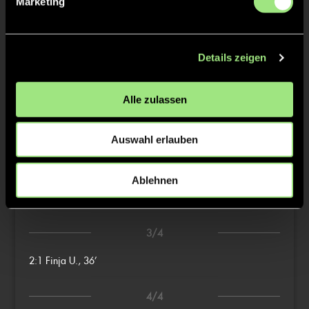
Marketing
TW = Torwart & ETW = Ersatztorwart, K = Kapitän
Details zeigen
Tore & Karten
Alle zulassen
1/4
0:1
Emma K., 5’
Auswahl erlauben
2/4
Ablehnen
1:1
Milica S., 23’
3/4
2:1
Finja U., 36’
4/4