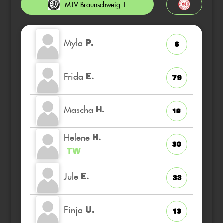
MTV Braunschweig 1
Myla
P.
6
Frida
E.
79
Mascha
H.
18
Helene
H.
30
TW
Jule
E.
33
Finja
U.
13