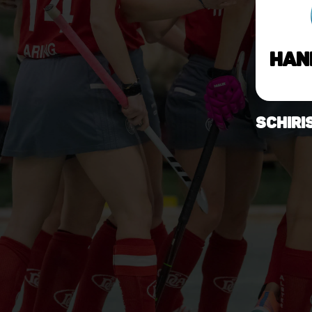
Han
Schiri