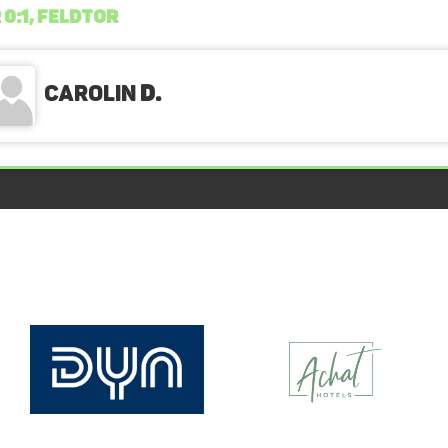
 0:1, FELDTOR
Carolin
D.