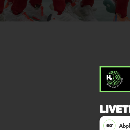
Livet
Abpfi
60'