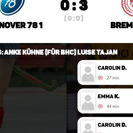
0 : 3
( 0 : 0 )
nover 78 1
Breme
s: Anke Kühne (für BHC) Luise Tajan
Carolin
D.
27 min
Emma
K.
44 min
Carolin
D.