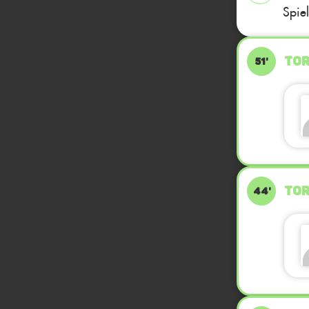
Spie
TOR
51'
TOR
44'