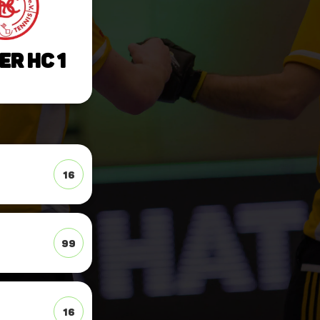
r HC 1
16
99
16