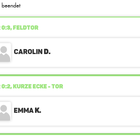
l beendet
 0:3, FELDTOR
Carolin
D.
 0:2, KURZE ECKE - TOR
Emma
K.