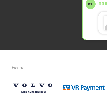
TOR
27'
Partner