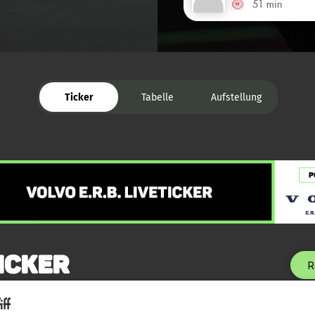
51 min
Ticker
Tabelle
Aufstellung
icker
R
ff