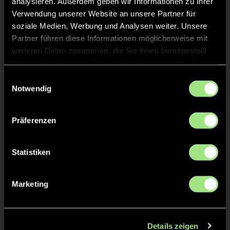
analysieren. Außerdem geben wir Informationen zu Ihrer
Verwendung unserer Website an unsere Partner für
Ylva
R.
81
soziale Medien, Werbung und Analysen weiter. Unsere
Partner führen diese Informationen möglicherweise mit
weiteren Daten zusammen, die Sie ihnen bereitgestellt
Frida Lotta
K.
28
haben oder die sie im Rahmen Ihrer Nutzung der Dienste
gesammelt haben.
Einwilligungsauswahl
Notwendig
Staff
Präferenzen
Anke
KÜHNE
Statistiken
Marketing
Adnan
AL SAADI
Details zeigen