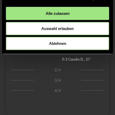
TW = Torwart & ETW = Ersatztorwart, K = Kapitän
Alle zulassen
Tore & Karten
Auswahl erlauben
1/4
0:1
Carolin D., 27’
Ablehnen
0:2
Emma K., 44’
0:3
Carolin D., 51’
2/4
3/4
4/4