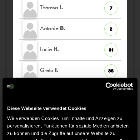
Theresa
I.
7
Antonie
B.
2
Lucie
H.
31
Greta
I.
36
Lilian
D.
27
Diese Webseite verwendet Cookies
Mia
T.
14
Wir verwenden Cookies, um Inhalte und Anzeigen zu
personalisieren, Funktionen für soziale Medien anbieten
Paula
H.
zu können und die Zugriffe auf unsere Website zu
32