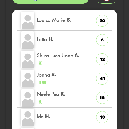
Louisa Marie
S.
20
Lotta
H.
6
Shiva Luca Jinan
A.
12
K
Jonna
S.
41
TW
Neele Pea
K.
18
K
Ida
H.
13