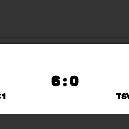
Z
6 : 0
 1
TS