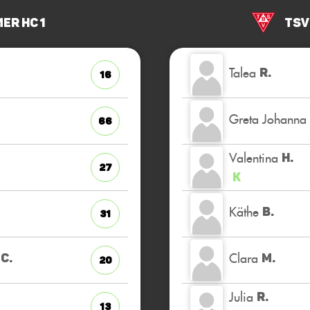
er HC 1
TSV
Talea
R.
16
Greta Johanna
66
Valentina
H.
27
K
Käthe
B.
31
Clara
C.
M.
20
Julia
R.
13