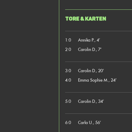
Tore & Karten
1:0
Annika P., 4’
2:0
Carolin D., 7’
3:0
Carolin D., 20’
4:0
Emma Sophie M., 24’
5:0
Carolin D., 34’
6:0
Carla U., 56’