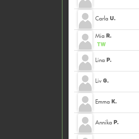
Carla
U.
Mia
R.
TW
Lina
P.
Liv
G.
Emma
K.
Annika
P.