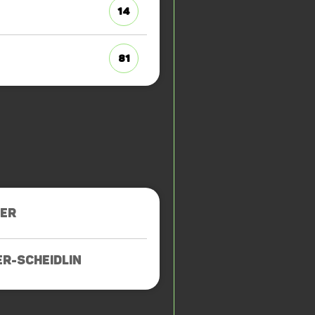
14
81
HER
R-SCHEIDLIN