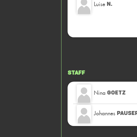
Luise
N.
Staff
Nina
GOETZ
Johannes
PAUSE