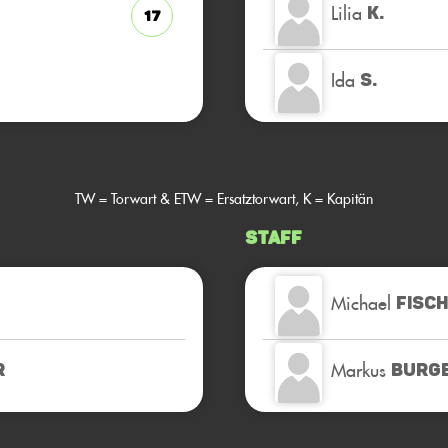
Lilia
K.
17
Ida
S.
TW = Torwart & ETW = Ersatztorwart, K = Kapitän
Staff
Michael
FISC
Markus
R
BURGE