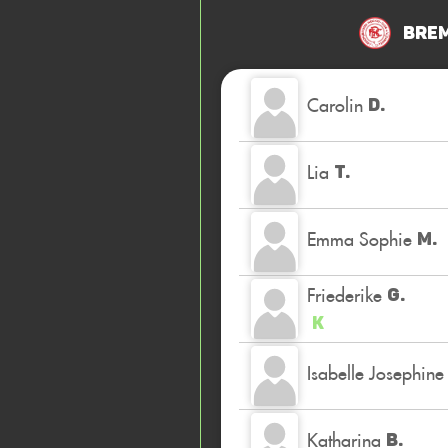
Brem
Carolin
D.
Lia
T.
Emma Sophie
M.
Friederike
G.
K
Isabelle Josephine
Katharina
B.