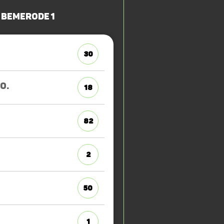
 Bemerode 1
30
O.
18
82
2
50
1