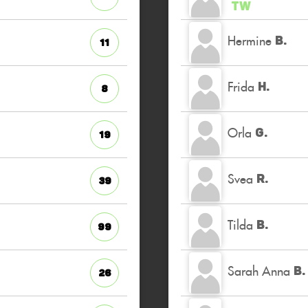
TW
Hermine
B.
11
Frida
H.
8
Orla
G.
19
Svea
R.
39
Tilda
B.
99
Sarah Anna
B.
26