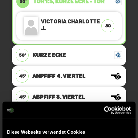
TOR 1:5, KURZE ECKE - TOR
50'
Victoria Charlotte
30
J.
KURZE ECKE
50'
ANPFIFF 4. Viertel
45'
ABPFIFF 3. Viertel
45'
TOR 1:4, FELDTOR
43'
Diese Webseite verwendet Cookies