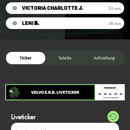
Victoria Charlotte
J.
53 min
Leni
B.
58 min
Ticker
Tabelle
Aufstellung
Liveticker