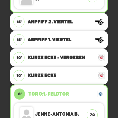
ANPFIFF 2. Viertel
15'
ABPFIFF 1. Viertel
15'
KURZE ECKE - VERGEBEN
10'
KURZE ECKE
10'
TOR 0:1, FELDTOR
8'
Jenne-Antonia
B.
70