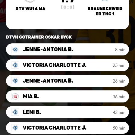
( 0 : 3 )
DTV wU14 MA
Braunschweig
er THC 1
DTVH CoTrainer Oskar Dyck
Jenne-Antonia
B.
8 min
Victoria Charlotte
J.
25 min
Jenne-Antonia
B.
26 min
Mia
B.
36 min
Leni
B.
43 min
Victoria Charlotte
J.
50 min