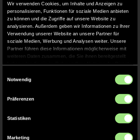
Leni
B.
Wir verwenden Cookies, um Inhalte und Anzeigen zu
50
personalisieren, Funktionen für soziale Medien anbieten
zu können und die Zugriffe auf unsere Website zu
analysieren. Außerdem geben wir Informationen zu Ihrer
Verwendung unserer Website an unsere Partner für
TOR 1:3, KURZE ECKE - TOR
36'
soziale Medien, Werbung und Analysen weiter. Unsere
Partner führen diese Informationen möglicherweise mit
weiteren Daten zusammen, die Sie ihnen bereitgestellt
Mia
B.
7
haben oder die sie im Rahmen Ihrer Nutzung der Dienste
gesammelt haben.
Einwilligungsauswahl
Notwendig
KURZE ECKE
36'
Präferenzen
KURZE ECKE - VERGEBEN
33'
Statistiken
KURZE ECKE
33'
Marketing