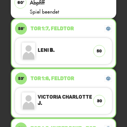
Abpfiff
60'
Spiel beendet
TOR 1:7, FELDTOR
58'
Leni
B.
50
TOR 1:6, FELDTOR
53'
Victoria Charlotte
30
J.