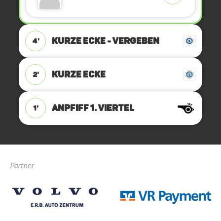
KURZE ECKE - VERGEBEN
4'
KURZE ECKE
2'
ANPFIFF 1. Viertel
1'
Partner