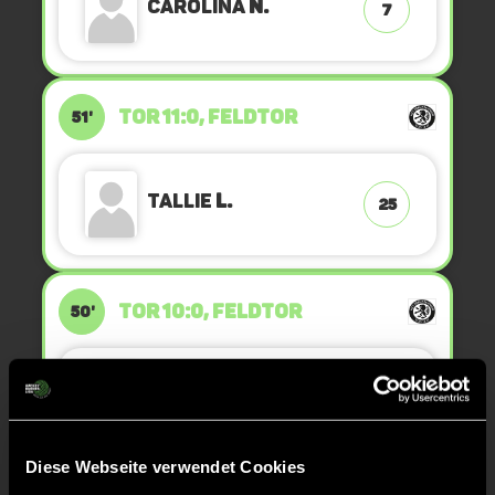
Carolina
N.
7
TOR 11:0, FELDTOR
51'
Tallie
L.
25
TOR 10:0, FELDTOR
50'
Helene
D.
39
Diese Webseite verwendet Cookies