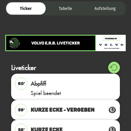
Ticker
Tabelle
Aufstellung
Liveticker
Abpfiff
60'
Spiel beendet
KURZE ECKE - VERGEBEN
59'
KURZE ECKE
58'