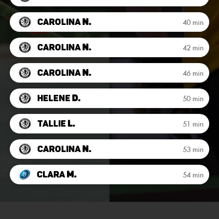
Carolina
N.
40 min
Carolina
N.
42 min
Carolina
N.
46 min
Helene
D.
50 min
Tallie
L.
51 min
Carolina
N.
53 min
Clara
M.
54 min