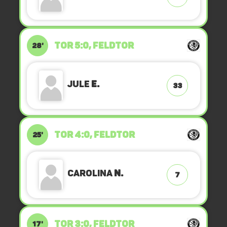
TOR 5:0, FELDTOR
28'
Jule
E.
33
TOR 4:0, FELDTOR
25'
Carolina
N.
7
TOR 3:0, FELDTOR
17'