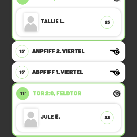
Tallie
L.
25
ANPFIFF 2. Viertel
15'
ABPFIFF 1. Viertel
15'
TOR 2:0, FELDTOR
11'
Jule
E.
33