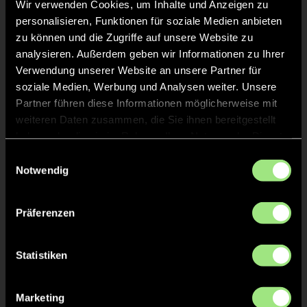
Wir verwenden Cookies, um Inhalte und Anzeigen zu
TOR 9:0, FELDTOR
46'
personalisieren, Funktionen für soziale Medien anbieten
zu können und die Zugriffe auf unsere Website zu
analysieren. Außerdem geben wir Informationen zu Ihrer
Carolina
N.
7
Verwendung unserer Website an unsere Partner für
soziale Medien, Werbung und Analysen weiter. Unsere
Partner führen diese Informationen möglicherweise mit
weiteren Daten zusammen, die Sie ihnen bereitgestellt
ANPFIFF 4. Viertel
45'
haben oder die sie im Rahmen Ihrer Nutzung der Dienste
gesammelt haben.
Einwilligungsauswahl
Notwendig
ABPFIFF 3. Viertel
45'
Präferenzen
TOR 8:0, FELDTOR
42'
Statistiken
Carolina
N.
7
Marketing