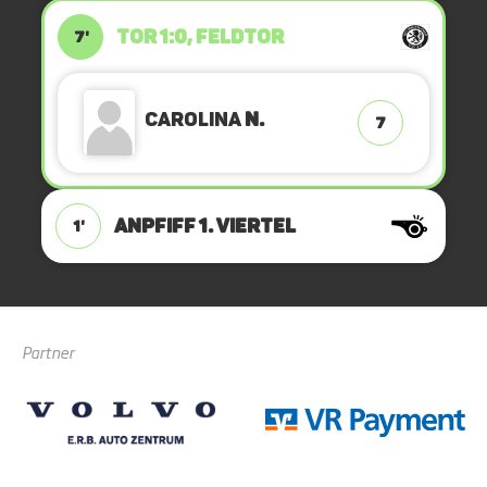
TOR 1:0, FELDTOR
7'
Carolina
N.
7
ANPFIFF 1. Viertel
1'
Partner