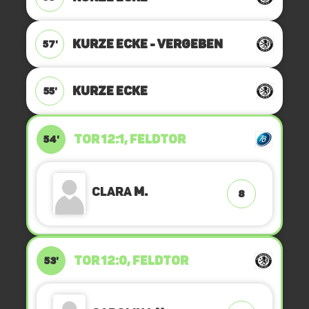
KURZE ECKE - VERGEBEN
57'
KURZE ECKE
55'
TOR 12:1, FELDTOR
54'
Clara
M.
8
TOR 12:0, FELDTOR
53'