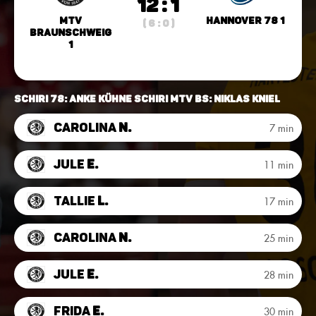
12 : 1
MTV
Hannover 78 1
( 6 : 0 )
Braunschweig
1
Schiri 78: Anke Kühne Schiri MTV BS: Niklas Kniel
Carolina
N.
7 min
Jule
E.
11 min
Tallie
L.
17 min
Carolina
N.
25 min
Jule
E.
28 min
Frida
E.
30 min