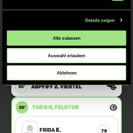
TOR 7:0, FELDTOR
40'
Details zeigen
Carolina
N.
Alle zulassen
7
Auswahl erlauben
ANPFIFF 3. Viertel
30'
Ablehnen
ABPFIFF 2. Viertel
30'
TOR 6:0, FELDTOR
30'
Frida
E.
79