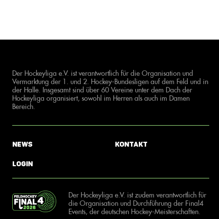
Der Hockeyliga e.V. ist verantwortlich für die Organisation und
Vermarktung der 1. und 2. Hockey-Bundesligen auf dem Feld und in
der Halle. Insgesamt sind über 60 Vereine unter dem Dach der
Hockeyliga organisiert, sowohl im Herren als auch im Damen
Bereich.
News
Kontakt
Login
Der Hockeyliga e.V. ist zudem verantwortlich für
die Organisation und Durchführung der Final4
Events, der deutschen Hockey-Meisterschaften.