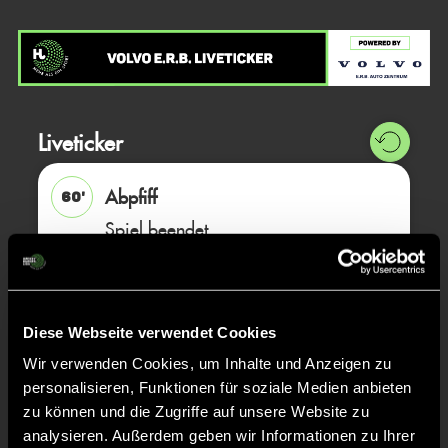
Liveticker
Abpfiff
60'
Spiel beendet
TOR 4:0, FELDTOR
55'
Diese Webseite verwendet Cookies
Lilian
D.
Wir verwenden Cookies, um Inhalte und Anzeigen zu
27
personalisieren, Funktionen für soziale Medien anbieten
zu können und die Zugriffe auf unsere Website zu
analysieren. Außerdem geben wir Informationen zu Ihrer