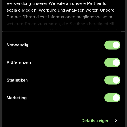
Verwendung unserer Website an unsere Partner für
TOR 3:0, FELDTOR
47'
soziale Medien, Werbung und Analysen weiter. Unsere
Partner führen diese Informationen möglicherweise mit
weiteren Daten zusammen, die Sie ihnen bereitgestellt
Louisa Marie
S.
20
haben oder die sie im Rahmen Ihrer Nutzung der Dienste
gesammelt haben.
Einwilligungsauswahl
Notwendig
TOR 2:0, KURZE ECKE - TOR
37'
Präferenzen
Neele Pea
K.
18
Statistiken
Marketing
TOR 1:0, FELDTOR
23'
Details zeigen
Lilian
D.