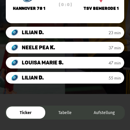
( 0 : 0 )
Hannover 78 1
TSV Bemerode 1
Lilian
D.
23 min
Neele Pea
K.
37 min
Louisa Marie
S.
47 min
Lilian
D.
55 min
Ticker
Tabelle
Aufstellung