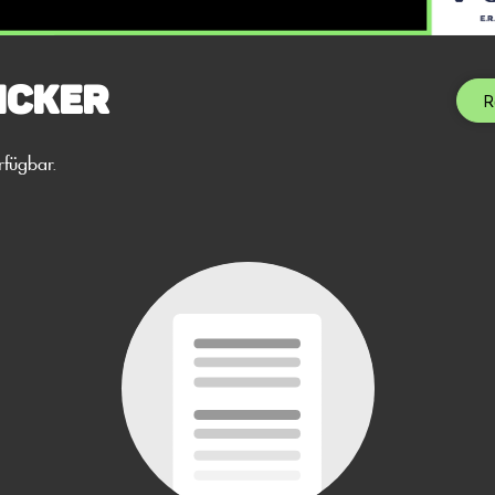
icker
R
rfügbar.