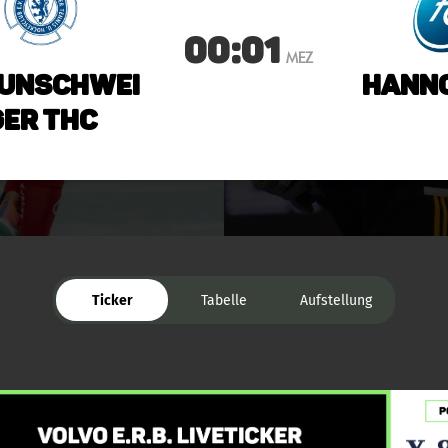
00:01
MEZ
unschwei
Hanno
ger THC
Ticker
Tabelle
Aufstellung