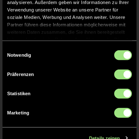
analysieren. Außerdem geben wir Informationen zu Ihrer
Sophie Felicia
KRAUTSCHEID
Verwendung unserer Website an unsere Partner für
soziale Medien, Werbung und Analysen weiter. Unsere
Partner führen diese Informationen möglicherweise mit
weiteren Daten zusammen, die Sie ihnen bereitgestellt
haben oder die sie im Rahmen Ihrer Nutzung der Dienste
TW = Torwart & ETW = Ersatztorwart, K = Kapitän
gesammelt haben.
Einwilligungsauswahl
Notwendig
Tore & Karten
1/4
Präferenzen
1:0
Hanna S., 0’
2:0
Lena R., 0’
Statistiken
3:0
Hanna S., 0’
4:0
Mathilda H., 0’
Marketing
5:0
Marie-Sophie T., 0’
6:0
Laetitia B., 0’
Details zeigen