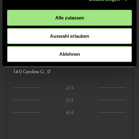
7:0
Lina F., 0’
8:0
Mathilda H., 0’
Alle zulassen
9:0
Frida Z., 0’
10:0
Mathilda H., 0’
Auswahl erlauben
11:0
Lina F., 0’
12:0
Hanna S., 0’
Ablehnen
13:0
Mathilda H., 0’
14:0
Carolina G., 0’
2/4
3/4
4/4