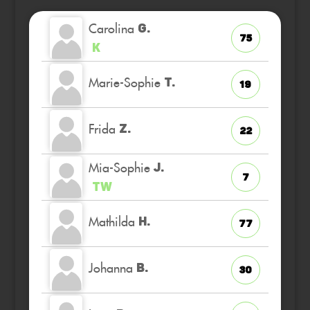
Carolina
G.
75
K
Marie-Sophie
T.
19
Frida
Z.
22
Mia-Sophie
J.
7
TW
Mathilda
H.
77
Johanna
B.
30