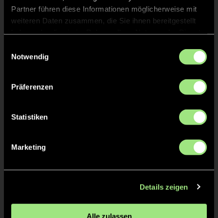
Staff
Partner führen diese Informationen möglicherweise mit
weiteren Daten zusammen, die Sie ihnen bereitgestellt
haben oder die sie im Rahmen Ihrer Nutzung der Dienste
Jasper
WEISS
gesammelt haben.
Einwilligungsauswahl
Notwendig
Sophie Felicia
KRAUTSCHEID
Präferenzen
Statistiken
TW = Torwart & ETW = Ersatztorwart, K = Kapitän
Marketing
Tore & Karten
1/4
Details zeigen
1:0
Hanna S., 0’
2:0
Hanna S., 0’
Alle zulassen