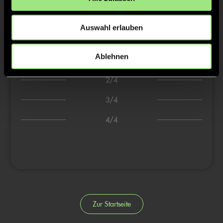
3:0
Hanna S., 0’
4:0
Mathilda H., 0’
Auswahl erlauben
5:0
Mathilda H., 0’
6:0
Josefine K., 0’
Ablehnen
2/4
3/4
4/4
Zur Startseite