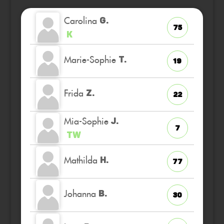
Carolina
G.
75
K
Marie-Sophie
T.
19
Frida
Z.
22
Mia-Sophie
J.
7
TW
Mathilda
H.
77
Johanna
B.
30