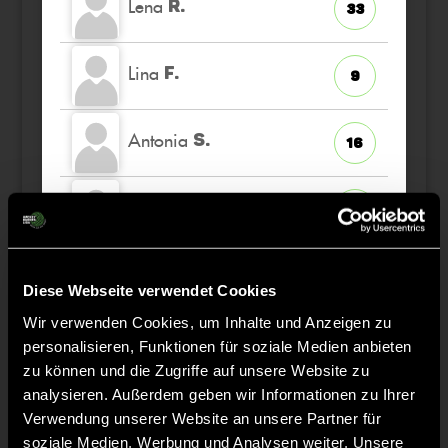
Lena
R.
33
Lina
F.
9
Antonia
S.
16
Josefine
K.
5
Laetitia
B.
24
Diese Webseite verwendet Cookies
Wir verwenden Cookies, um Inhalte und Anzeigen zu
Hanna
S.
45
personalisieren, Funktionen für soziale Medien anbieten
zu können und die Zugriffe auf unsere Website zu
analysieren. Außerdem geben wir Informationen zu Ihrer
Verwendung unserer Website an unsere Partner für
soziale Medien, Werbung und Analysen weiter. Unsere