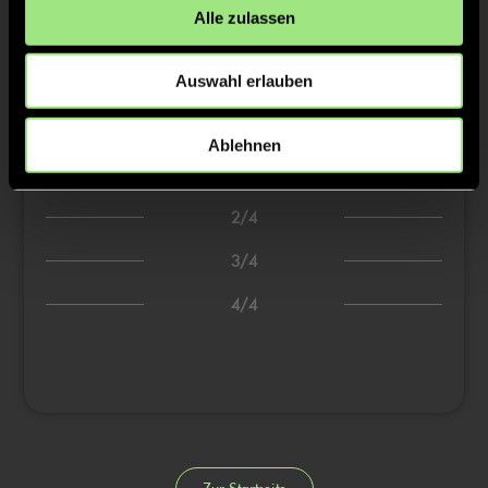
Alle zulassen
0:3
Mathilda H., 0’
0:4
Mathilda H., 0’
Auswahl erlauben
0:5
Mathilda H., 0’
0:6
Frida Z., 0’
Ablehnen
0:7
Frida Z., 0’
2/4
3/4
4/4