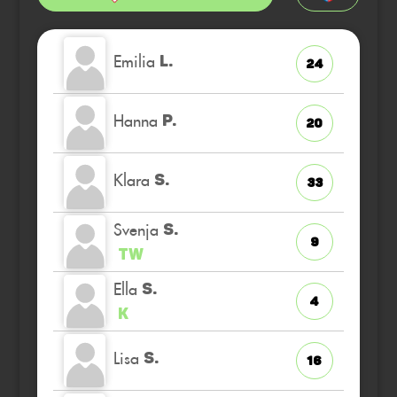
Emilia
L.
24
Hanna
P.
20
Klara
S.
33
Svenja
S.
9
TW
Ella
S.
4
K
Lisa
S.
16