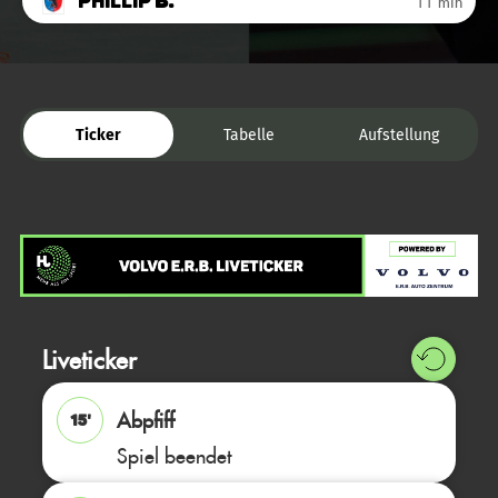
Phillip
B.
11 min
Ticker
Tabelle
Aufstellung
Liveticker
Abpfiff
15'
Spiel beendet