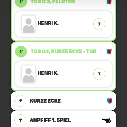
TOR 0:2, FELDTOR
1'
Henri
K.
7
TOR 0:1, KURZE ECKE - TOR
1'
Henri
K.
7
KURZE ECKE
1'
ANPFIFF 1. Spiel
1'