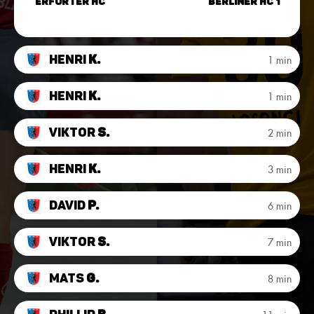
Erfurter HC
Berliner HC 1
Henri
K.
1 min
Henri
K.
1 min
Viktor
S.
2 min
Henri
K.
3 min
David
P.
6 min
Viktor
S.
7 min
Mats
G.
8 min