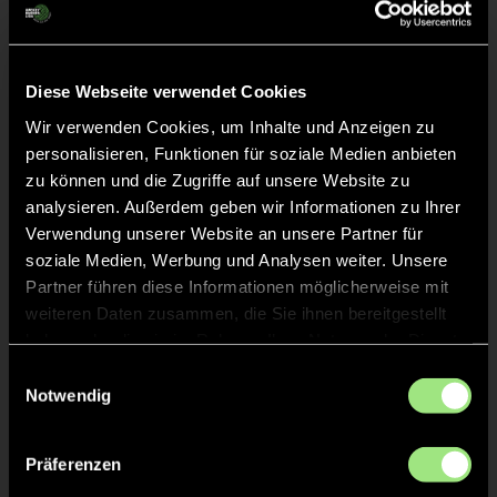
Mats
G.
19
Diese Webseite verwendet Cookies
Wir verwenden Cookies, um Inhalte und Anzeigen zu
TOR 0:6, FELDTOR
7'
personalisieren, Funktionen für soziale Medien anbieten
zu können und die Zugriffe auf unsere Website zu
analysieren. Außerdem geben wir Informationen zu Ihrer
Viktor
S.
34
Verwendung unserer Website an unsere Partner für
soziale Medien, Werbung und Analysen weiter. Unsere
Partner führen diese Informationen möglicherweise mit
weiteren Daten zusammen, die Sie ihnen bereitgestellt
TOR 0:5, FELDTOR
haben oder die sie im Rahmen Ihrer Nutzung der Dienste
6'
gesammelt haben.
Einwilligungsauswahl
Notwendig
David
P.
3
Präferenzen