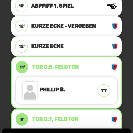
ABPFIFF 1. Spiel
15'
KURZE ECKE - VERGEBEN
12'
KURZE ECKE
12'
TOR 0:8, FELDTOR
11'
Phillip
B.
77
TOR 0:7, FELDTOR
8'