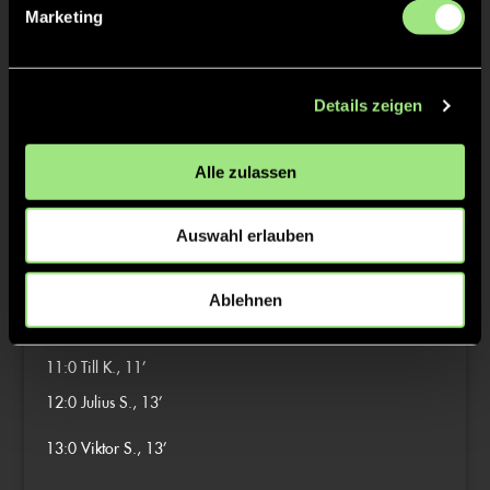
2:0
Viktor S., 1’
Marketing
3:0
Viktor S., 2’
4:0
Leo B., 2’
Details zeigen
5:0
Leo B., 3’
6:0
Julius S., 4’
Alle zulassen
7:0
Mats G., 5’
Auswahl erlauben
8:0
Moritz E., 8’
9:0
Moritz E., 9’
Ablehnen
10:0
Leo B., 10’
11:0
Till K., 11’
12:0
Julius S., 13’
13:0
Viktor S., 13’