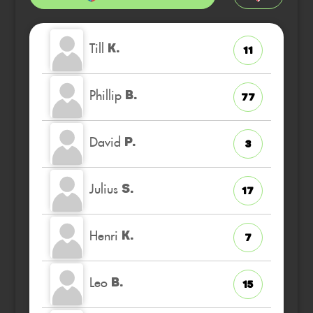
Till
K.
11
Phillip
B.
77
David
P.
3
Julius
S.
17
Henri
K.
7
Leo
B.
15