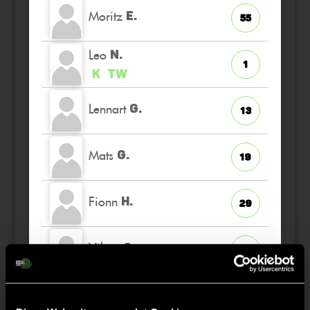
Moritz
E.
55
Leo
N.
1
K
TW
Lennart
G.
13
Mats
G.
19
Fionn
H.
29
Viktor
S.
34