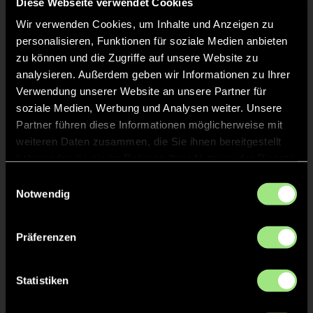
Diese Webseite verwendet Cookies
Staff
Wir verwenden Cookies, um Inhalte und Anzeigen zu
personalisieren, Funktionen für soziale Medien anbieten
zu können und die Zugriffe auf unsere Website zu
Daniela
DALLMANN
analysieren. Außerdem geben wir Informationen zu Ihrer
Verwendung unserer Website an unsere Partner für
soziale Medien, Werbung und Analysen weiter. Unsere
Carl
OLDENBURG
Partner führen diese Informationen möglicherweise mit
weiteren Daten zusammen, die Sie ihnen bereitgestellt
haben oder die sie im Rahmen Ihrer Nutzung der Dienste
gesammelt haben.
Einwilligungsauswahl
Notwendig
TW = Torwart & ETW = Ersatztorwart, K = Kapitän
Präferenzen
Tore & Karten
1/4
Statistiken
1:0
Viktor S., 1’