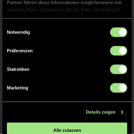
Partner führen diese Informationen möglicherweise mit
TOR 1:1, FELDTOR
4'
weiteren Daten zusammen, die Sie ihnen bereitgestellt
haben oder die sie im Rahmen Ihrer Nutzung der Dienste
gesammelt haben.
Einwilligungsauswahl
Ben
H.
25
Notwendig
Präferenzen
TOR 1:0, FELDTOR
1'
Statistiken
Julius
S.
17
Marketing
ANPFIFF 1. Spiel
1'
Details zeigen
Alle zulassen