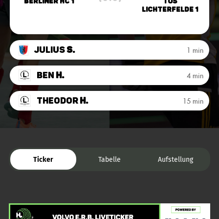
Berliner HC 1
TuS
Lichterfelde 1
Julius
S.
1 min
Ben
H.
4 min
Theodor
H.
15 min
Ticker
Tabelle
Aufstellung