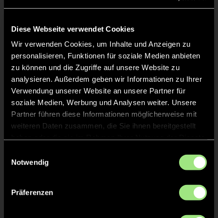
Diese Webseite verwendet Cookies
KURZE ECKE - VERGEBEN
7'
Wir verwenden Cookies, um Inhalte und Anzeigen zu
personalisieren, Funktionen für soziale Medien anbieten
KURZE ECKE
7'
zu können und die Zugriffe auf unsere Website zu
analysieren. Außerdem geben wir Informationen zu Ihrer
Verwendung unserer Website an unsere Partner für
TOR 1:1, FELDTOR
6'
soziale Medien, Werbung und Analysen weiter. Unsere
Partner führen diese Informationen möglicherweise mit
weiteren Daten zusammen, die Sie ihnen bereitgestellt
Frederik
M.
haben oder die sie im Rahmen Ihrer Nutzung der Dienste
24
gesammelt haben.
Einwilligungsauswahl
Notwendig
KURZE ECKE - VERGEBEN
6'
Präferenzen
KURZE ECKE
6'