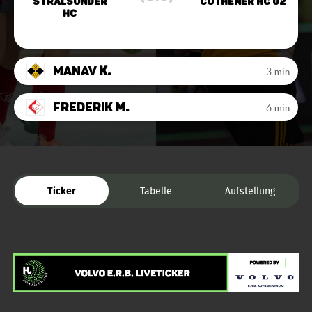
Stralsunder
Cöthener HC 02
HC
Manav
K.
3 min
Frederik
M.
6 min
Ticker
Tabelle
Aufstellung