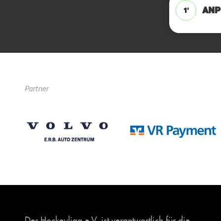
ANPF
1'
Partner
Der Hockeyliga e.V. ist verantwortlich für die