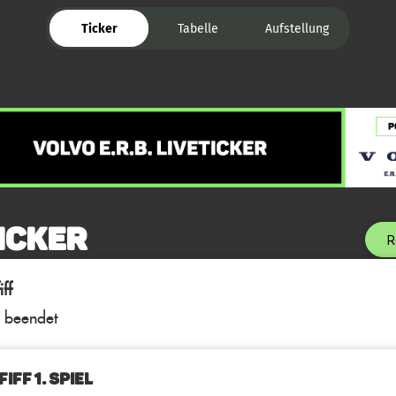
Ticker
Tabelle
Aufstellung
icker
R
ff
l beendet
IFF 1. Spiel