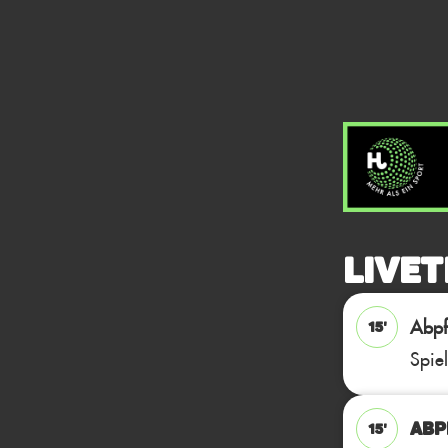
Livet
Abpfi
15'
Spie
ABPF
15'