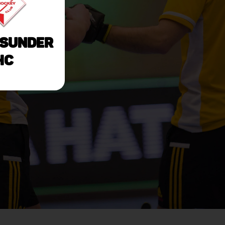
sunder
HC