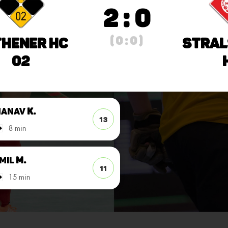
2 : 0
( 0 : 0 )
hener HC
Stral
02
Manav
K.
13
8 min
mil
M.
11
15 min