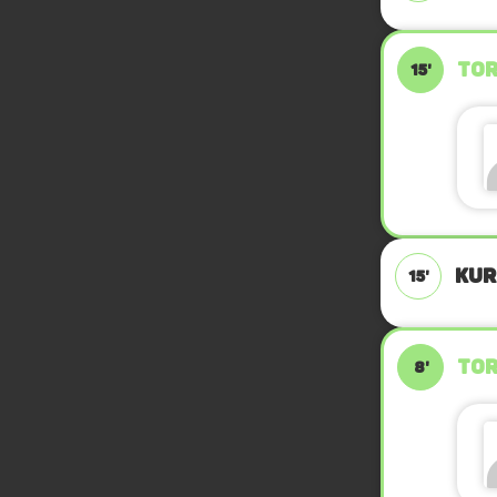
TOR
15'
KUR
15'
TOR
8'