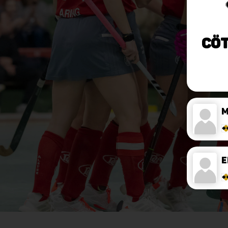
Cöt
E