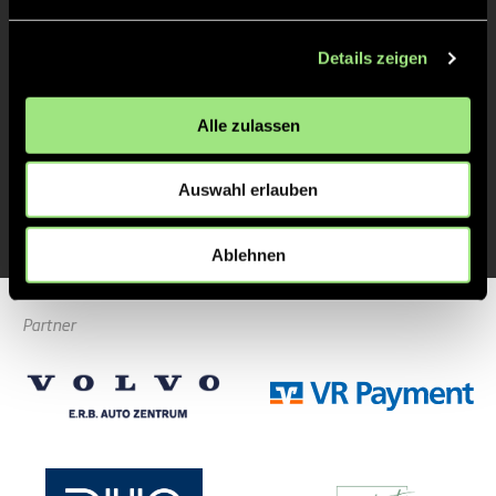
TOR 1:0, FELDTOR
6'
Details zeigen
Jonas
W.
7
Alle zulassen
Auswahl erlauben
ANPFIFF 1. Spiel
1'
Ablehnen
Partner