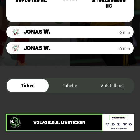
Erfurter HC
Stralsunder
HC
Jonas
W.
6 min
Jonas
W.
6 min
Ticker
Tabelle
Aufstellung