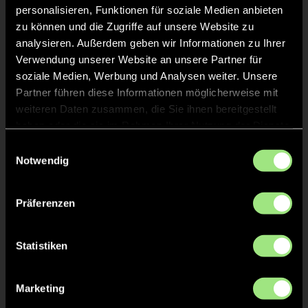
personalisieren, Funktionen für soziale Medien anbieten
zu können und die Zugriffe auf unsere Website zu
analysieren. Außerdem geben wir Informationen zu Ihrer
KURZE ECKE - VERGEBEN
10'
Verwendung unserer Website an unsere Partner für
soziale Medien, Werbung und Analysen weiter. Unsere
KURZE ECKE
9'
Partner führen diese Informationen möglicherweise mit
weiteren Daten zusammen, die Sie ihnen bereitgestellt
haben oder die sie im Rahmen Ihrer Nutzung der Dienste
TOR 2:1, FELDTOR
8'
gesammelt haben.
Einwilligungsauswahl
Notwendig
TOR 2:0, FELDTOR
6'
Präferenzen
Jonas
W.
7
Statistiken
Marketing