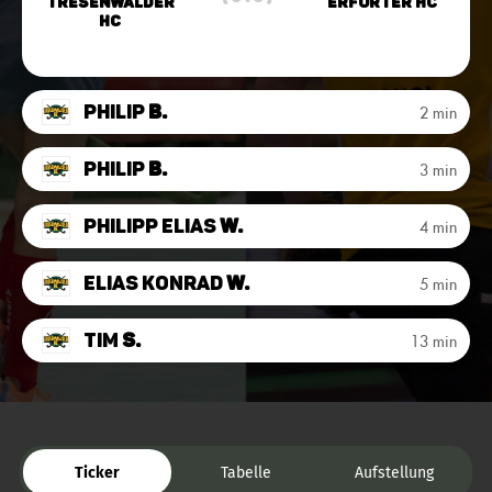
Tresenwalder
Erfurter HC
HC
Philip
B.
2 min
Philip
B.
3 min
Philipp Elias
W.
4 min
Elias Konrad
W.
5 min
Tim
S.
13 min
Ticker
Tabelle
Aufstellung