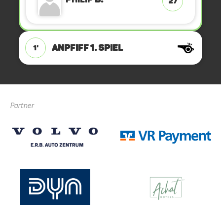
27
ANPFIFF 1. Spiel
1'
Partner