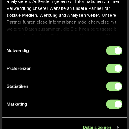
analysieren. Außerdem geben wir Informationen zu Ihrer
KURZE ECKE - VERGEBEN
14'
Verwendung unserer Website an unsere Partner für
soziale Medien, Werbung und Analysen weiter. Unsere
Partner führen diese Informationen möglicherweise mit
KURZE ECKE
14'
weiteren Daten zusammen, die Sie ihnen bereitgestellt
haben oder die sie im Rahmen Ihrer Nutzung der Dienste
gesammelt haben.
Einwilligungsauswahl
TOR 0:2, FELDTOR
8'
Notwendig
Theodor
H.
Präferenzen
7
Statistiken
TOR 0:1, FELDTOR
3'
Marketing
Theodor
H.
7
Details zeigen