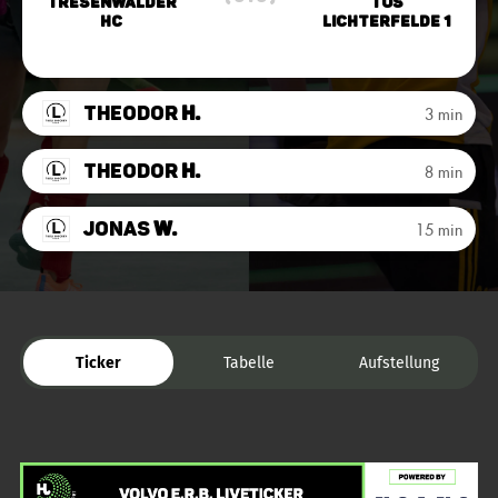
Tresenwalder
TuS
HC
Lichterfelde 1
Theodor
H.
3 min
Theodor
H.
8 min
Jonas
W.
15 min
Ticker
Tabelle
Aufstellung