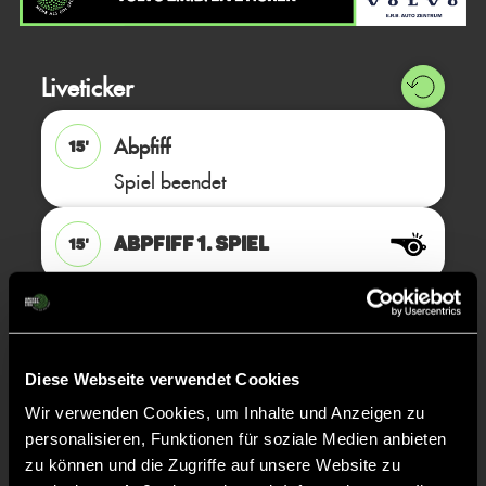
Liveticker
Abpfiff
15'
Spiel beendet
ABPFIFF 1. Spiel
15'
TOR 0:3, FELDTOR
15'
Diese Webseite verwendet Cookies
Jonas
W.
59
Wir verwenden Cookies, um Inhalte und Anzeigen zu
personalisieren, Funktionen für soziale Medien anbieten
zu können und die Zugriffe auf unsere Website zu