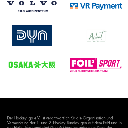
Der Hockeyliga e.V. ist verantwortlich für die Organisation und
Vermarktung der 1. und 2. Hockey-Bundesligen auf dem Feld und in
der Halle. Insgesamt sind über 60 Vereine unter dem Dach der