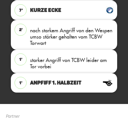
KURZE ECKE
7'
nach starkem Angriff von den Wespen
2'
umso stärker gehalten vom TCBW
Torwart
starker Angriff von TCBW leider am
1'
Tor vorbei
ANPFIFF 1. Halbzeit
1'
Partner