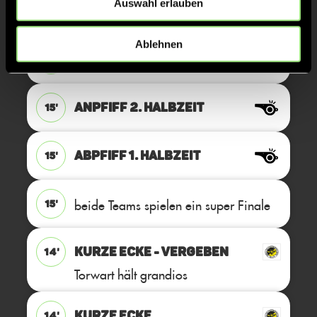
Auswahl erlauben
Schuss neben das Tor
Ablehnen
KURZE ECKE
16'
ANPFIFF 2. Halbzeit
15'
ABPFIFF 1. Halbzeit
15'
beide Teams spielen ein super Finale
15'
KURZE ECKE - VERGEBEN
14'
Torwart hält grandios
KURZE ECKE
14'