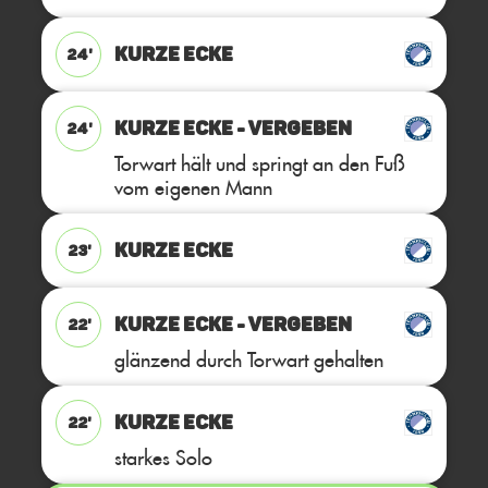
KURZE ECKE
24'
KURZE ECKE - VERGEBEN
24'
Torwart hält und springt an den Fuß
vom eigenen Mann
KURZE ECKE
23'
KURZE ECKE - VERGEBEN
22'
glänzend durch Torwart gehalten
KURZE ECKE
22'
starkes Solo