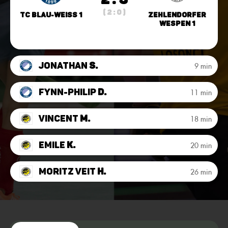
( 2 : 0 )
TC Blau-Weiss 1
Zehlendorfer
Wespen 1
Jonathan
S.
9 min
Fynn-Philip
D.
11 min
Vincent
M.
18 min
Emile
K.
20 min
Moritz Veit
H.
26 min