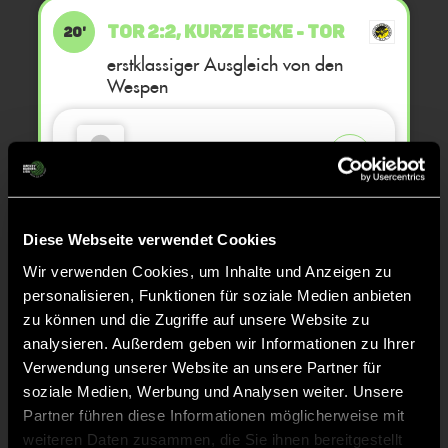
TOR 2:2, KURZE ECKE - TOR
20'
erstklassiger Ausgleich von den
Wespen
Emile
K.
5
Diese Webseite verwendet Cookies
KURZE ECKE
20'
Wir verwenden Cookies, um Inhalte und Anzeigen zu
personalisieren, Funktionen für soziale Medien anbieten
TOR 2:1, KURZE ECKE - TOR
zu können und die Zugriffe auf unsere Website zu
18'
analysieren. Außerdem geben wir Informationen zu Ihrer
Ablage und dann eiskalt eingenetzt
Verwendung unserer Website an unsere Partner für
soziale Medien, Werbung und Analysen weiter. Unsere
Partner führen diese Informationen möglicherweise mit
Vincent
M.
9
weiteren Daten zusammen, die Sie ihnen bereitgestellt