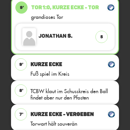
TOR 1:0, KURZE ECKE - TOR
9'
grandioses Tor
Jonathan
S.
5
KURZE ECKE
9'
Fuß spiel im Kreis
TCBW klaut im Schusskreis den Ball
8'
findet aber nur den Pfosten
KURZE ECKE - VERGEBEN
7'
Torwart hält souverän