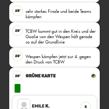
sehr starkes Finale und beide Teams
29'
kämpfen
TCBW kommt gut in den Kreis und der
29'
Goalie von den Wespen hält gerade
so auf der Grundlinie
Wespen kämpfen jetzt zur 4. gegen
28'
den Druck von TCBW
GRÜNE KARTE
28'
Emile
K.
5