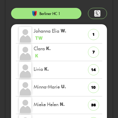
Berliner HC 1
Johanna Elia
W.
1
TW
Clara
K.
7
K
Livia
K.
14
Minna-Marie
U.
10
Mieke Helen
N.
36