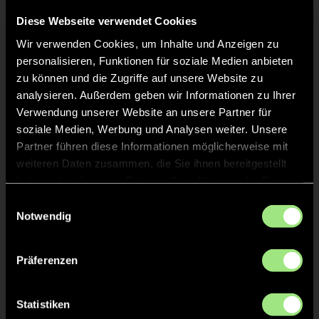
Diese Webseite verwendet Cookies
Wir verwenden Cookies, um Inhalte und Anzeigen zu
personalisieren, Funktionen für soziale Medien anbieten
Staff
zu können und die Zugriffe auf unsere Website zu
analysieren. Außerdem geben wir Informationen zu Ihrer
Svenja
SCHUERMANN
Verwendung unserer Website an unsere Partner für
soziale Medien, Werbung und Analysen weiter. Unsere
Partner führen diese Informationen möglicherweise mit
Lucia
HORN
weiteren Daten zusammen, die Sie ihnen bereitgestellt
haben oder die sie im Rahmen Ihrer Nutzung der Dienste
gesammelt haben.
Einwilligungsauswahl
Tobias
GIRRBACH
Notwendig
Nicole
NAUEN
Präferenzen
Statistiken