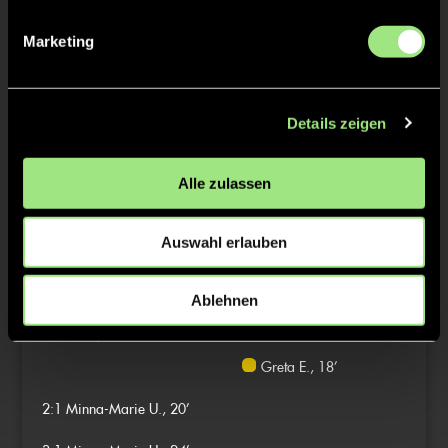
TW = Torwart & ETW = Ersatztorwart, K = Kapitän
Marketing
Tore & Karten
Details zeigen
1/4
1:0
Johanna S., 8’
Alle zulassen
1:1
Lea D., 15’
Auswahl erlauben
2/4
Ablehnen
Frida Z., 16’
Lia N., 18’
Greta E., 18’
2:1
Minna-Marie U., 20’