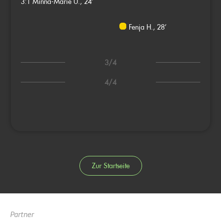
3:1
Minna-Marie U., 24’
Fenja H., 28’
3/4
4/4
Zur Startseite
Partner