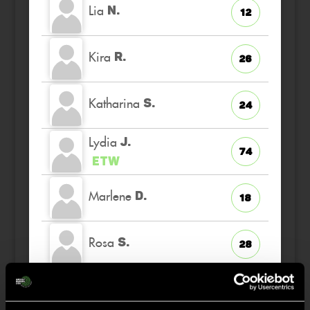
Lia
N.
12
Kira
R.
26
Katharina
S.
24
Lydia
J.
74
ETW
Marlene
D.
18
Rosa
S.
28
Johanna
S.
6