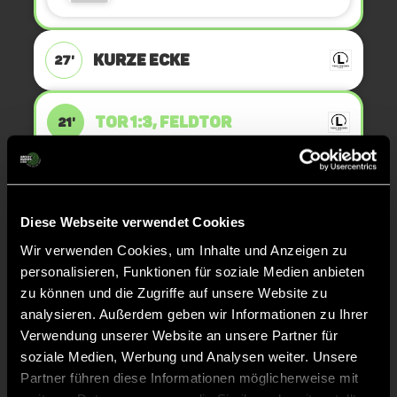
KURZE ECKE
27'
TOR 1:3, FELDTOR
21'
Lea
D.
10
Diese Webseite verwendet Cookies
Wir verwenden Cookies, um Inhalte und Anzeigen zu
personalisieren, Funktionen für soziale Medien anbieten
KURZE ECKE - VERGEBEN
21'
zu können und die Zugriffe auf unsere Website zu
analysieren. Außerdem geben wir Informationen zu Ihrer
Verwendung unserer Website an unsere Partner für
KURZE ECKE
20'
soziale Medien, Werbung und Analysen weiter. Unsere
Partner führen diese Informationen möglicherweise mit