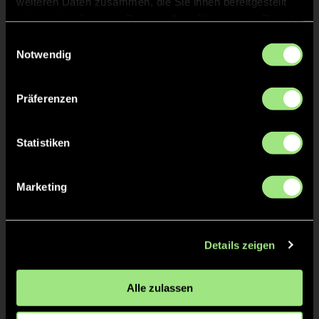
KURZE ECKE - VERGEBEN
20'
weiteren Daten zusammen, die Sie ihnen bereitgestellt
haben oder die sie im Rahmen Ihrer Nutzung der Dienste
gesammelt haben.
Einwilligungsauswahl
KURZE ECKE
19'
Notwendig
KURZE ECKE - VERGEBEN
18'
Präferenzen
Statistiken
KURZE ECKE
17'
Marketing
TOR 1:2, FELDTOR
16'
Details zeigen
Greta
E.
21
Alle zulassen