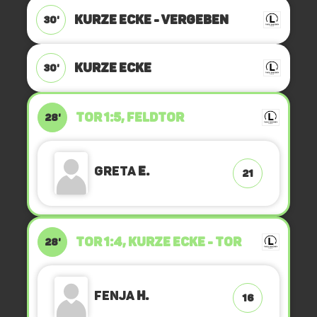
KURZE ECKE - VERGEBEN
30'
KURZE ECKE
30'
TOR 1:5, FELDTOR
28'
Greta
E.
21
TOR 1:4, KURZE ECKE - TOR
28'
Fenja
H.
16