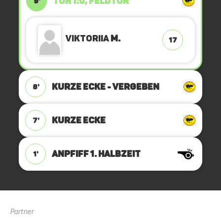
TOR 1:0, FELDTOR
9'
Viktoriia
M.
17
KURZE ECKE - VERGEBEN
8'
KURZE ECKE
7'
ANPFIFF 1. Halbzeit
1'
Partner