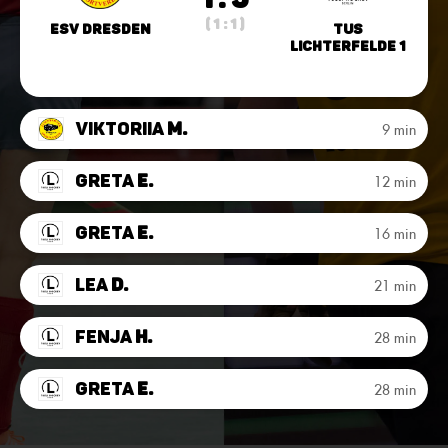
( 1 : 1 )
ESV Dresden
TuS
Lichterfelde 1
Viktoriia
M.
9 min
Greta
E.
12 min
Greta
E.
16 min
Lea
D.
21 min
Fenja
H.
28 min
Greta
E.
28 min