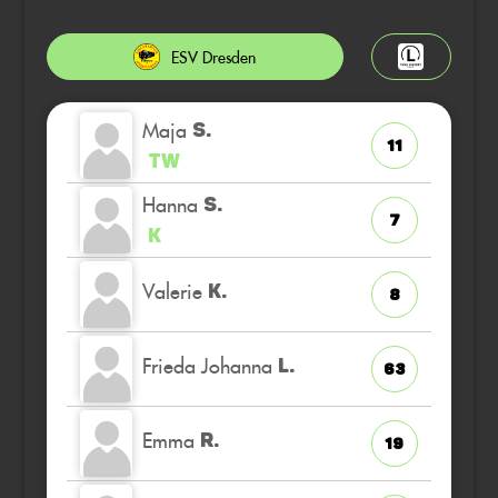
ESV Dresden
Maja
S.
11
TW
Hanna
S.
7
K
Valerie
K.
8
Frieda Johanna
L.
63
Emma
R.
19