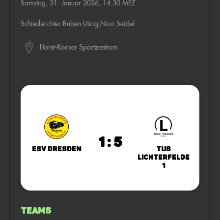
Samstag, 31. Januar 2026, 14:30 MEZ
Schiedsrichter:
Ruben Utzig
,
Nico Seidel
Horst-Korber Sportzentrum
1 : 5
ESV Dresden
TuS
Lichterfelde
1
Teams