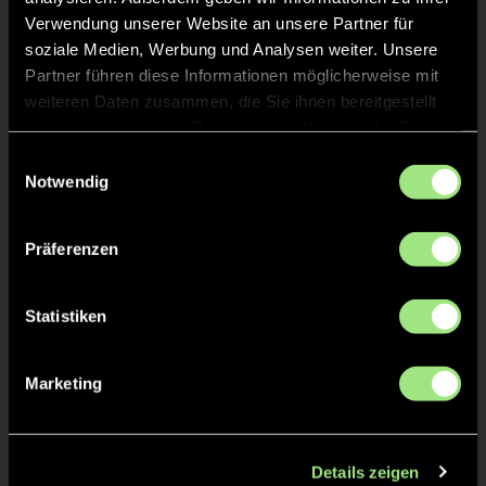
Norman
PETER
Verwendung unserer Website an unsere Partner für
soziale Medien, Werbung und Analysen weiter. Unsere
Partner führen diese Informationen möglicherweise mit
Liesbeth
PARSCH
weiteren Daten zusammen, die Sie ihnen bereitgestellt
haben oder die sie im Rahmen Ihrer Nutzung der Dienste
gesammelt haben.
Einwilligungsauswahl
Notwendig
TW = Torwart & ETW = Ersatztorwart, K = Kapitän
Präferenzen
Tore & Karten
Statistiken
1/4
Marketing
1:0
Viktoriia M., 9’
1:1
Greta E., 12’
Details zeigen