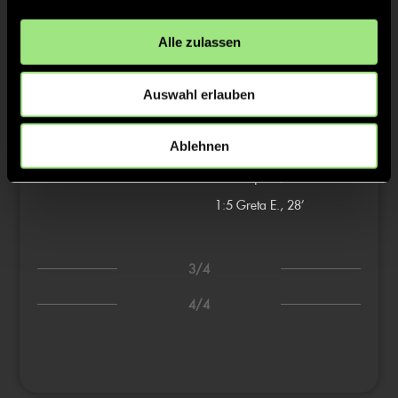
2/4
Alle zulassen
1:2
Greta E., 16’
Auswahl erlauben
1:3
Lea D., 21’
Ablehnen
1:4
Fenja H., 28’
1:5
Greta E., 28’
3/4
4/4