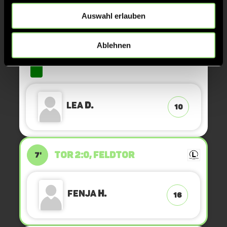
ABPFIFF 1. Halbzeit
15'
Auswahl erlauben
GRÜNE KARTE
14'
Ablehnen
Lea
D.
10
TOR 2:0, FELDTOR
7'
Fenja
H.
16