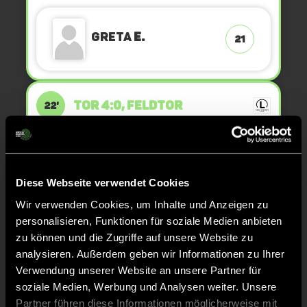
Greta
E.
21
TOR 4:0, FELDTOR
22'
Greta
E.
21
Diese Webseite verwendet Cookies
Wir verwenden Cookies, um Inhalte und Anzeigen zu
personalisieren, Funktionen für soziale Medien anbieten
KURZE ECKE - VERGEBEN
21'
zu können und die Zugriffe auf unsere Website zu
analysieren. Außerdem geben wir Informationen zu Ihrer
Verwendung unserer Website an unsere Partner für
KURZE ECKE
20'
soziale Medien, Werbung und Analysen weiter. Unsere
Partner führen diese Informationen möglicherweise mit