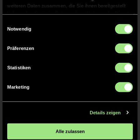
KURZE ECKE - VERGEBEN
18'
weiteren Daten zusammen, die Sie ihnen bereitgestellt
haben oder die sie im Rahmen Ihrer Nutzung der Dienste
gesammelt haben.
Einwilligungsauswahl
KURZE ECKE
18'
Notwendig
TOR 3:0, KURZE ECKE - TOR
Präferenzen
17'
Statistiken
Fenja
H.
16
Marketing
KURZE ECKE
17'
Details zeigen
ANPFIFF 2. Halbzeit
15'
Alle zulassen