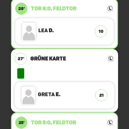
TOR 6:0, FELDTOR
28'
Lea
D.
10
GRÜNE KARTE
27'
Greta
E.
21
TOR 5:0, FELDTOR
25'