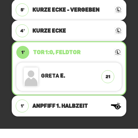
KURZE ECKE - VERGEBEN
5'
KURZE ECKE
4'
TOR 1:0, FELDTOR
1'
Greta
E.
21
ANPFIFF 1. Halbzeit
1'