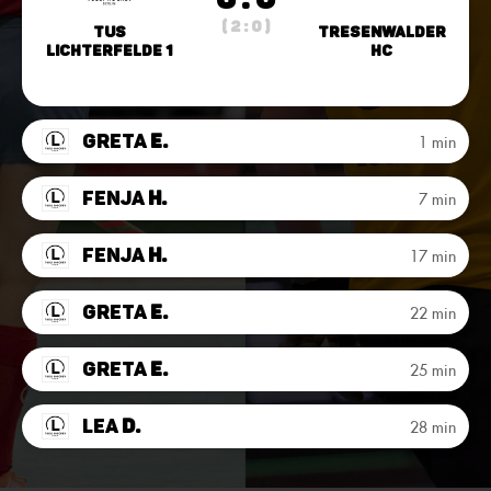
( 2 : 0 )
TuS
Tresenwalder
Lichterfelde 1
HC
Greta
E.
1 min
Fenja
H.
7 min
Fenja
H.
17 min
Greta
E.
22 min
Greta
E.
25 min
Lea
D.
28 min