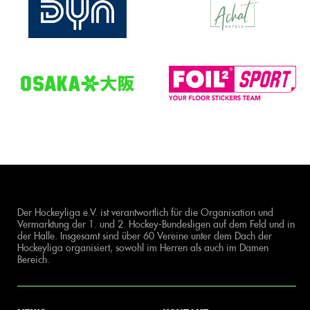
Der Hockeyliga e.V. ist verantwortlich für die Organisation und
Vermarktung der 1. und 2. Hockey-Bundesligen auf dem Feld und in
der Halle. Insgesamt sind über 60 Vereine unter dem Dach der
Hockeyliga organisiert, sowohl im Herren als auch im Damen
Bereich.