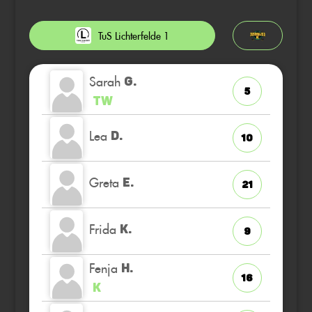
TuS Lichterfelde 1
Sarah
G.
5
TW
Lea
D.
10
Greta
E.
21
Frida
K.
9
Fenja
H.
16
K