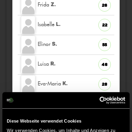
Frida
Z.
26
Isabelle
L.
22
Elinor
S.
55
Luisa
R.
46
Eva-Maria
K.
28
Lucija
S.
48
Diese Webseite verwendet Cookies
Wir verwenden Cookies, um Inhalte und Anzeigen zu