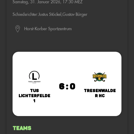
Samstag, 31. Januar 2026, 17:30 MEZ
Schiedsrichter:
Justus Stöckel
,
Gustav Bürger
Horst-Korber Sportzentrum
6 : 0
TuS
Tresenwalde
Lichterfelde
r HC
1
Teams