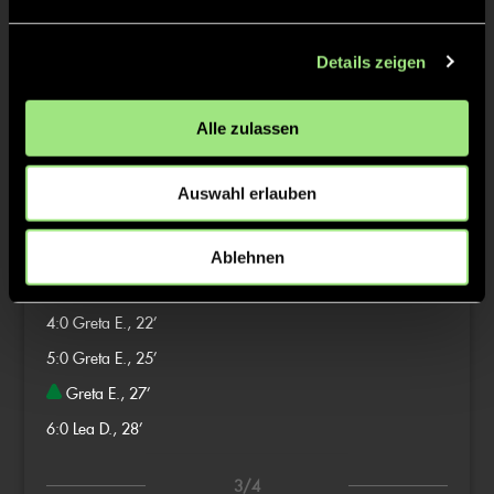
1:0
Greta E., 1’
Details zeigen
2:0
Fenja H., 7’
Alle zulassen
Lea D., 14’
2/4
Auswahl erlauben
3:0
Fenja H., 17’
Ablehnen
4:0
Greta E., 22’
5:0
Greta E., 25’
Greta E., 27’
6:0
Lea D., 28’
3/4