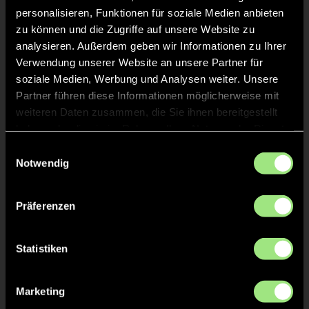
personalisieren, Funktionen für soziale Medien anbieten
Staff
zu können und die Zugriffe auf unsere Website zu
analysieren. Außerdem geben wir Informationen zu Ihrer
Sonja
DITTBRENNER
Verwendung unserer Website an unsere Partner für
soziale Medien, Werbung und Analysen weiter. Unsere
Partner führen diese Informationen möglicherweise mit
Oliver
HOLM
weiteren Daten zusammen, die Sie ihnen bereitgestellt
haben oder die sie im Rahmen Ihrer Nutzung der Dienste
gesammelt haben.
Einwilligungsauswahl
Leon Joshua
LENDNER
Notwendig
Präferenzen
TW = Torwart & ETW = Ersatztorwart, K = Kapitän
Statistiken
Tore & Karten
Marketing
1/4