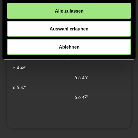
3/4
Alle zulassen
3:2
31’
3:3
31’
Auswahl erlauben
4:3
32’
4:4
32’
Ablehnen
4/4
5:4
46’
5:5
46’
6:5
47’
6:6
47’