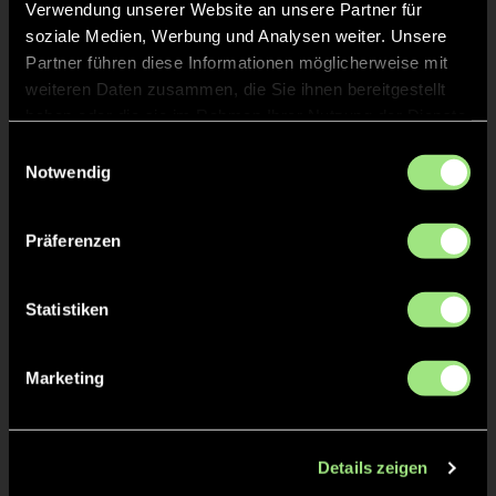
Verwendung unserer Website an unsere Partner für
soziale Medien, Werbung und Analysen weiter. Unsere
Paul
LEWEKE
Partner führen diese Informationen möglicherweise mit
weiteren Daten zusammen, die Sie ihnen bereitgestellt
haben oder die sie im Rahmen Ihrer Nutzung der Dienste
gesammelt haben.
Einwilligungsauswahl
Notwendig
TW = Torwart & ETW = Ersatztorwart, K = Kapitän
Präferenzen
Tore & Karten
1/4
Statistiken
0:1
1’
2/4
Marketing
1:1
16’
1:2
16’
Details zeigen
2:2
17’