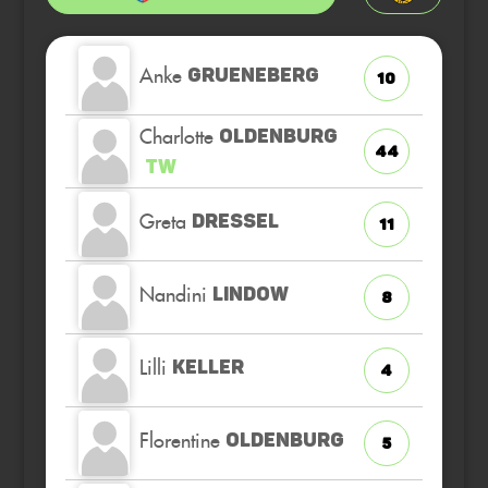
Anke
GRUENEBERG
10
Charlotte
OLDENBURG
44
TW
Greta
DRESSEL
11
Nandini
LINDOW
8
Lilli
KELLER
4
Florentine
OLDENBURG
5