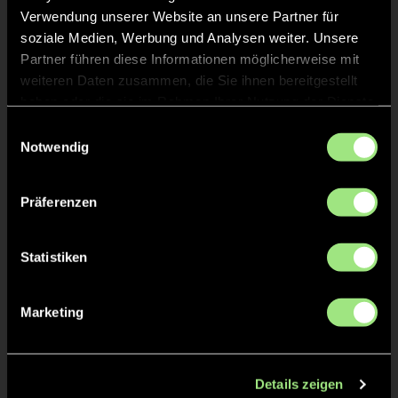
Verwendung unserer Website an unsere Partner für
soziale Medien, Werbung und Analysen weiter. Unsere
TOR 4:3, FELDTOR
30'
Partner führen diese Informationen möglicherweise mit
weiteren Daten zusammen, die Sie ihnen bereitgestellt
haben oder die sie im Rahmen Ihrer Nutzung der Dienste
TOR 3:3, FELDTOR
17'
gesammelt haben.
Einwilligungsauswahl
Notwendig
TOR 2:3, FELDTOR
16'
Präferenzen
TOR 2:2, FELDTOR
16'
Statistiken
TOR 1:2, FELDTOR
2'
Marketing
TOR 1:1, FELDTOR
1'
Details zeigen