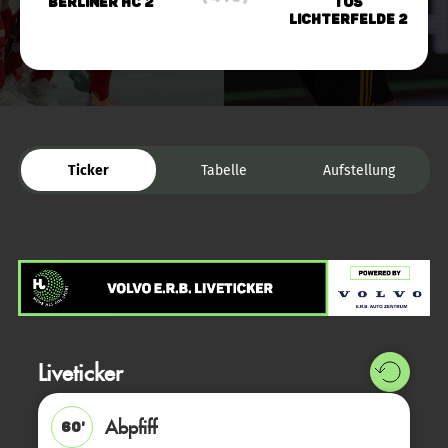
Berliner HC 2
TuS
Lichterfelde 2
Ticker
Tabelle
Aufstellung
Liveticker
Abpfiff
60'