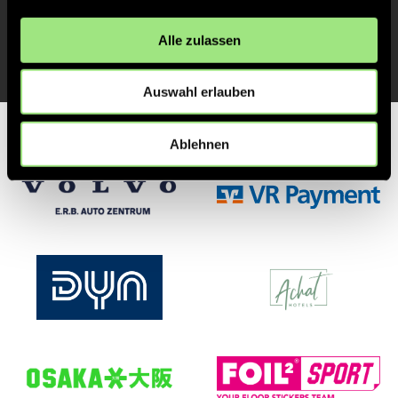
TOR 1:0, FELDTOR
1'
Alle zulassen
Auswahl erlauben
Partner
Ablehnen