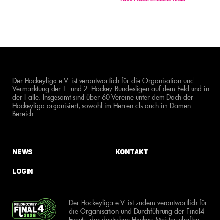
Der Hockeyliga e.V. ist verantwortlich für die Organisation und
Vermarktung der 1. und 2. Hockey-Bundesligen auf dem Feld und in
der Halle. Insgesamt sind über 60 Vereine unter dem Dach der
Hockeyliga organisiert, sowohl im Herren als auch im Damen
Bereich.
News
Kontakt
Login
Der Hockeyliga e.V. ist zudem verantwortlich für
die Organisation und Durchführung der Final4
Events, der deutschen Hockey-Meisterschaften.