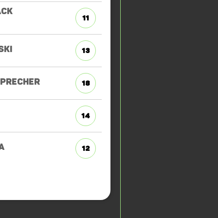
ACK
11
SKI
13
SPRECHER
18
14
A
12