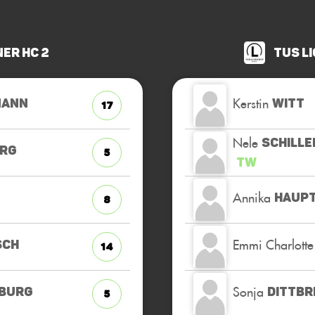
ner HC 2
TuS L
Kerstin
MANN
WITT
17
Nele
SCHILLE
RG
5
TW
Annika
HAUP
8
Emmi Charlotte
SCH
14
Sonja
BURG
DITTB
5