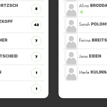
Alina
RTZSCH
BRODD
5
K
ZKOPF
Sarah
POLOM
42
Farina
NER
BREIT
7
Jana
TSCHEID
EIDEN
7
Merle
N
KULINN
1
1