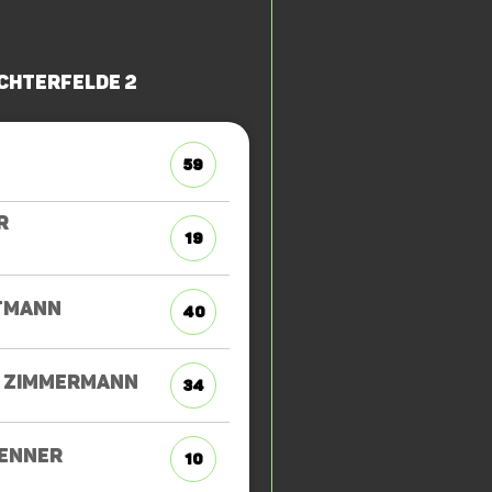
ichterfelde 2
59
R
19
TMANN
40
ZIMMERMANN
34
RENNER
10