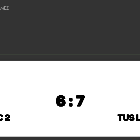
5 MEZ
6 : 7
C 2
TuS 