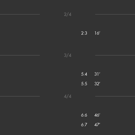
2/4
2:3
16’
3/4
5:4
31’
5:5
32’
4/4
6:6
46’
6:7
47’