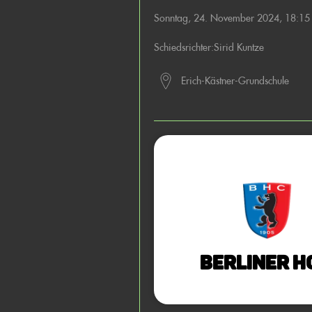
Sonntag, 24. November 2024, 18:1
Schiedsrichter:
Sirid Kuntze
Erich-Kästner-Grundschule
Berliner H