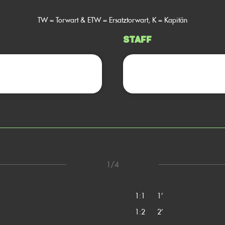
TW = Torwart & ETW = Ersatztorwart, K = Kapitän
Staff
1/4
1:1
1’
1:2
2’