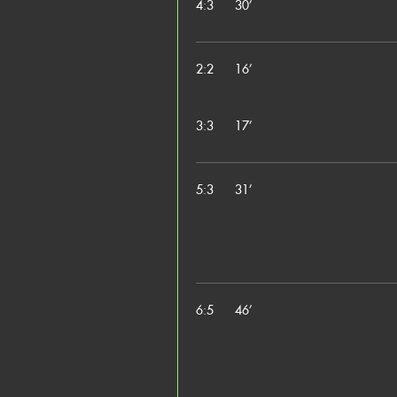
4:3
30’
2:2
16’
3:3
17’
5:3
31’
6:5
46’