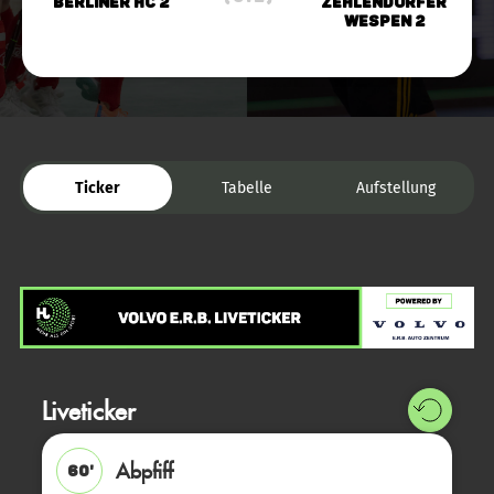
Berliner HC 2
Zehlendorfer
Wespen 2
Ticker
Tabelle
Aufstellung
Liveticker
Abpfiff
60'