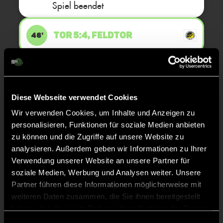
Spiel beendet
TOR 5:4, FELDTOR
46'
TOR 5:3, FELDTOR
46'
Diese Webseite verwendet Cookies
TOR 4:3, FELDTOR
31'
Wir verwenden Cookies, um Inhalte und Anzeigen zu
personalisieren, Funktionen für soziale Medien anbieten
zu können und die Zugriffe auf unsere Website zu
TOR 4:2, FELDTOR
31'
analysieren. Außerdem geben wir Informationen zu Ihrer
Verwendung unserer Website an unsere Partner für
soziale Medien, Werbung und Analysen weiter. Unsere
TOR 3:2, FELDTOR
16'
Partner führen diese Informationen möglicherweise mit
weiteren Daten zusammen, die Sie ihnen bereitgestellt
haben oder die sie im Rahmen Ihrer Nutzung der Dienste
TOR 3:1, FELDTOR
16'
gesammelt haben.