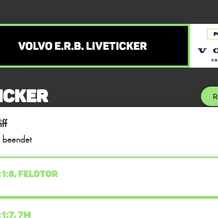
icker
R
ff
l beendet
 1:8, FELDTOR
1:7, 7M