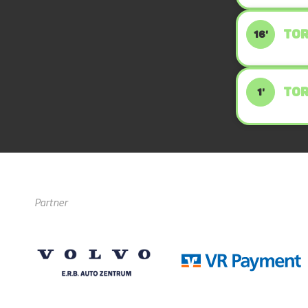
TOR
16'
TOR
1'
Partner