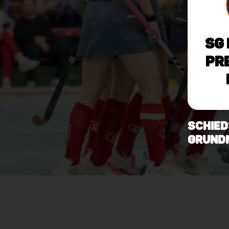
SG
Pr
Schied
Grundm