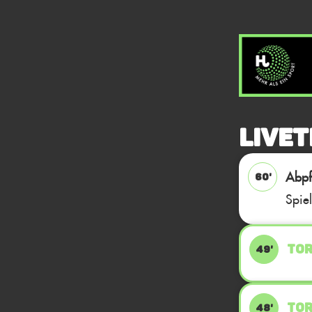
Livet
Abpfi
60'
Spie
TOR
49'
TOR 
48'