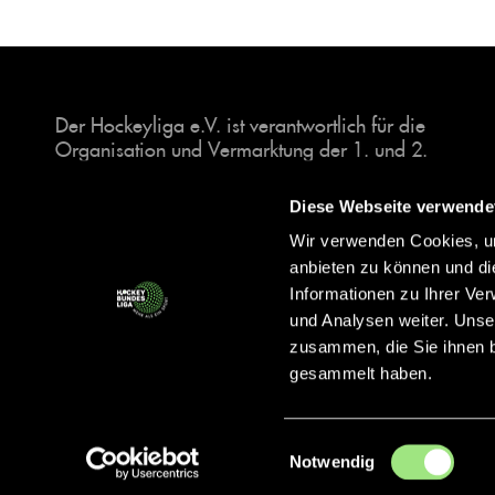
Der Hockeyliga e.V. ist verantwortlich für die
Organisation und Vermarktung der 1. und 2.
Hockey-Bundesligen auf dem Feld und in der
Halle. Insgesamt sind über 60 Vereine unter dem
Diese Webseite verwende
Dach der Hockeyliga organisiert, sowohl im
Wir verwenden Cookies, um
Herren als auch im Damen Bereich.
anbieten zu können und di
Informationen zu Ihrer Ve
und Analysen weiter. Unse
zusammen, die Sie ihnen b
gesammelt haben.
Einwilligungsauswahl
Notwendig