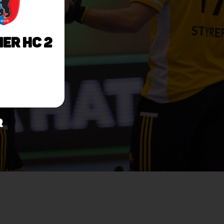
ner HC 2
r