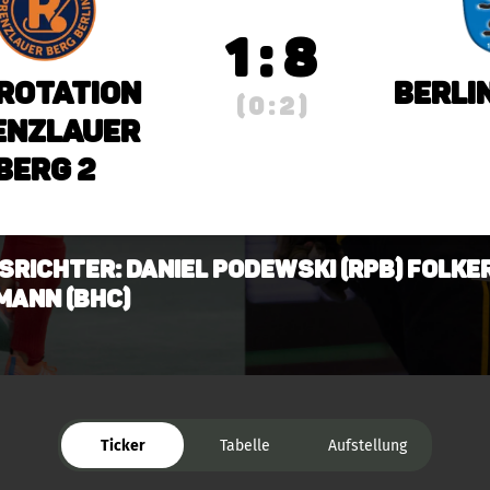
1 : 8
 Rotation
Berli
( 0 : 2 )
enzlauer
Berg 2
srichter: Daniel Podewski (RPB) Folke
ann (BHC)
Ticker
Tabelle
Aufstellung