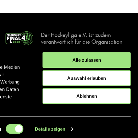
Der Hockeyliga e.V. ist zudem
verantwortlich für die Organisation
und Durchführung der Final4
Events, der deutschen Hockey-
Alle zulassen
Meisterschaften.
le Medien
ir
Auswahl erlauben
, Werbung
ren Daten
IMPRESSUM
DATENSCHUTZERKLÄRUNG
Ablehnen
ienste
© 2026 hockey.de
g
Details zeigen