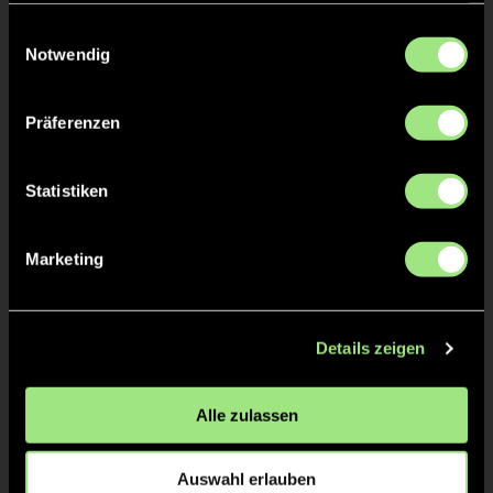
gesammelt haben.
Einwilligungsauswahl
TW = Torwart & ETW = Ersatztorwart, K = Kapitän
Notwendig
Tore & Karten
Präferenzen
1/4
Statistiken
0:1
1’
2/4
Marketing
0:2
16’
3/4
Details zeigen
0:3
31’
0:4
32’
Alle zulassen
4/4
0:5
46’
Auswahl erlauben