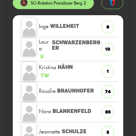
SG Rotation Prenzlauer Berg 2
Inge
WILLEMEIT
6
Laur
SCHWARZENBERG
a
ER
10
K
Kristina
HÄHN
1
TW
Rosalie
BRAUNHOFER
74
Nora
BLANKENFELD
65
Jeannette
SCHULZE
5