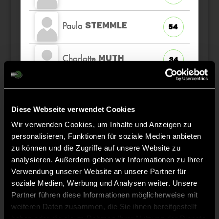
Paula
STEMMLE
54
Charlotte
MUTH
34
Matilda
STAATS
31
Diese Webseite verwendet Cookies
Greta
STAATS
Wir verwenden Cookies, um Inhalte und Anzeigen zu
27
personalisieren, Funktionen für soziale Medien anbieten
zu können und die Zugriffe auf unsere Website zu
analysieren. Außerdem geben wir Informationen zu Ihrer
Verwendung unserer Website an unsere Partner für
Staff
soziale Medien, Werbung und Analysen weiter. Unsere
Partner führen diese Informationen möglicherweise mit
weiteren Daten zusammen, die Sie ihnen bereitgestellt
haben oder die sie im Rahmen Ihrer Nutzung der Dienste