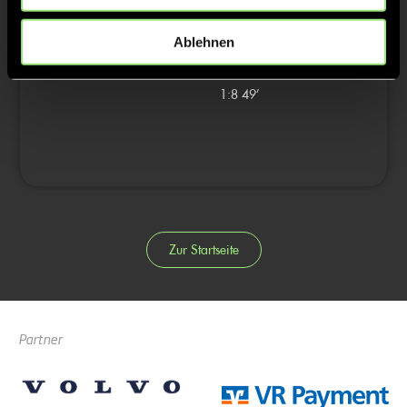
0:6
47’
0:7
47’
Ablehnen
1:7
48’
1:8
49’
Zur Startseite
Partner