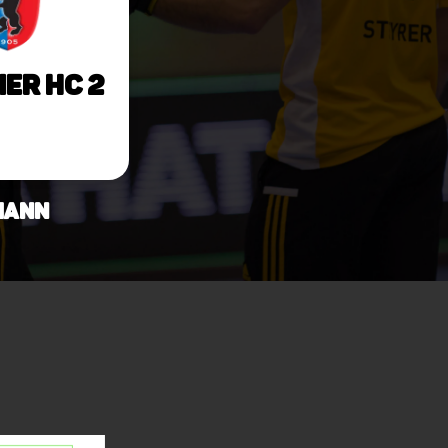
ner HC 2
mann