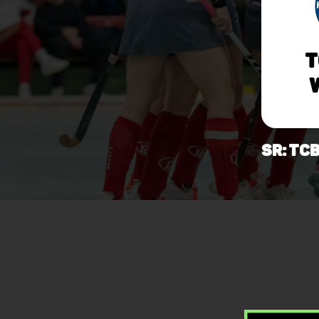
T
SR: TC