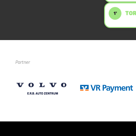
TOR
1'
Partner