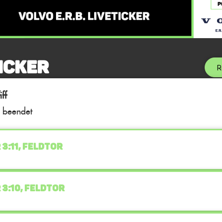
icker
R
ff
l beendet
 3:11, FELDTOR
 3:10, FELDTOR