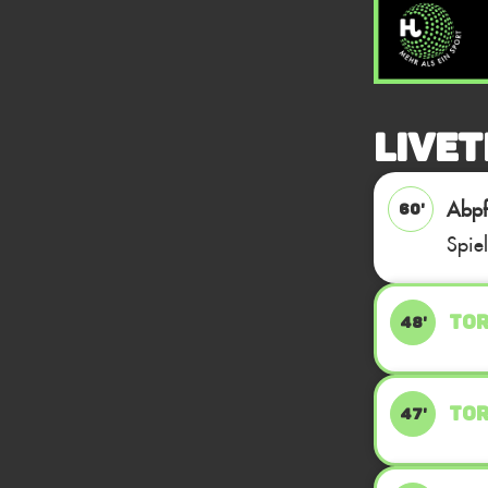
Livet
Abpfi
60'
Spie
TOR
48'
TOR
47'