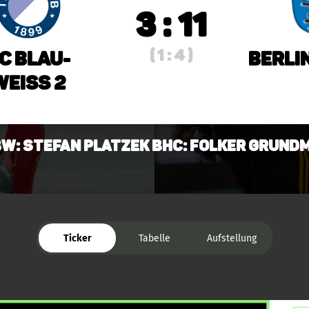
3 : 11
( 1 : 4 )
C Blau-
Berli
Weiss 2
BW: Stefan Platzek BHC: Folker Grund
Ticker
Tabelle
Aufstellung