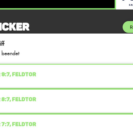
icker
R
ff
l beendet
 9:7, FELDTOR
 8:7, FELDTOR
 7:7, FELDTOR