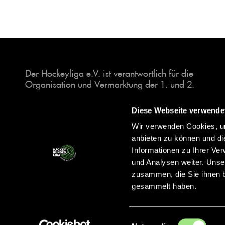
Der Hockeyliga e.V. ist verantwortlich für die
Organisation und Vermarktung der 1. und 2.
Hockey-Bundesligen auf dem Feld und in der
Halle. Insgesamt sind über 60 Vereine unter dem
Diese Webseite verwende
Dach der Hockeyliga organisiert, sowohl im
Wir verwenden Cookies, um
Herren als auch im Damen Bereich.
anbieten zu können und di
Informationen zu Ihrer Ve
und Analysen weiter. Unse
zusammen, die Sie ihnen b
gesammelt haben.
Einwilligungsauswahl