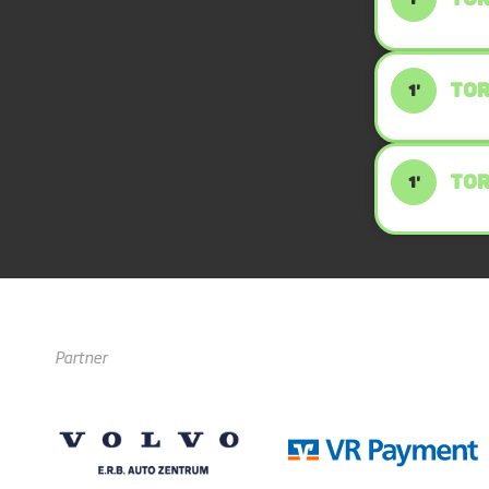
TOR
1'
TOR
1'
Partner