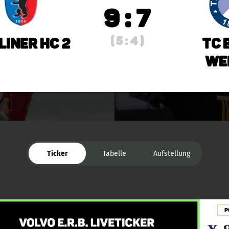
9 : 7
( 5 : 4 )
liner HC 2
TC 
Wei
Ticker
Tabelle
Aufstellung