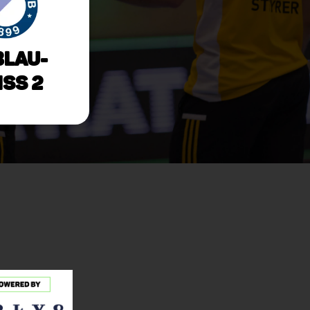
Blau-
ss 2