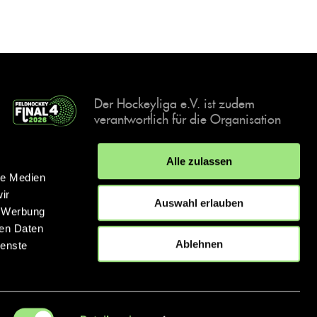
Der Hockeyliga e.V. ist zudem
verantwortlich für die Organisation
und Durchführung der Final4
Events, der deutschen Hockey-
Alle zulassen
Meisterschaften.
le Medien
ir
Auswahl erlauben
, Werbung
ren Daten
IMPRESSUM
DATENSCHUTZERKLÄRUNG
Ablehnen
ienste
© 2026 hockey.de