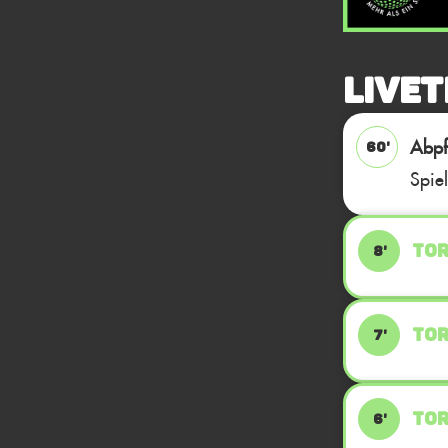
Livet
Abpfi
60'
Spie
TOR
8'
TOR
7'
TOR
6'