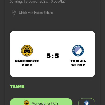
Samstag, 18. Januar 2025, 10:00 MEZ
Ulrich-von-Hutten-Schule
5 : 5
Mariendorfe
TC Blau-
r HC 2
Weiss 2
Teams
Mariendorfer HC 2