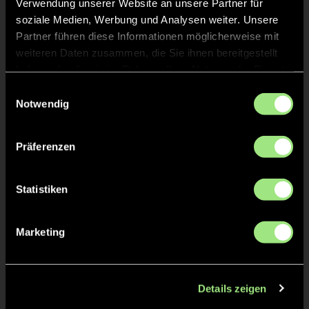
Verwendung unserer Website an unsere Partner für
soziale Medien, Werbung und Analysen weiter. Unsere
Staff
Partner führen diese Informationen möglicherweise mit
weiteren Daten zusammen, die Sie ihnen bereitgestellt
Heiko
LAMM
haben oder die sie im Rahmen Ihrer Nutzung der Dienste
gesammelt haben.
Einwilligungsauswahl
Notwendig
Präferenzen
TW = Torwart & ETW = Ersatztorwart, K = Kapitän
Tore & Karten
Statistiken
1/4
Marketing
1:0
1’
1:1
1’
2:1
2’
Details zeigen
2:2
2’