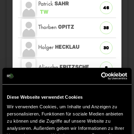
Patrick
SAHR
46
TW
Thorben
OPITZ
38
Holger
HECKLAU
30
Aljoscha
FRITZSCHE
8
Marius
PEIX
45
K
Diese Webseite verwendet Cookies
Benno
KÜMMEL
Wir verwenden Cookies, um Inhalte und Anzeigen zu
34
personalisieren, Funktionen für soziale Medien anbieten
zu können und die Zugriffe auf unsere Website zu
analysieren. Außerdem geben wir Informationen zu Ihrer