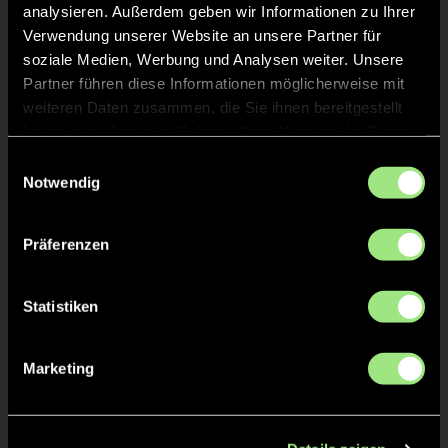
analysieren. Außerdem geben wir Informationen zu Ihrer
TOR 4:4, FELDTOR
46'
Verwendung unserer Website an unsere Partner für
soziale Medien, Werbung und Analysen weiter. Unsere
Partner führen diese Informationen möglicherweise mit
TOR 3:4, FELDTOR
33'
weiteren Daten zusammen, die Sie ihnen bereitgestellt
haben oder die sie im Rahmen Ihrer Nutzung der Dienste
gesammelt haben.
TOR 3:3, FELDTOR
32'
Einwilligungsauswahl
Notwendig
TOR 3:2, FELDTOR
31'
Präferenzen
TOR 3:1, FELDTOR
18'
Statistiken
Marketing
TOR 2:1, FELDTOR
17'