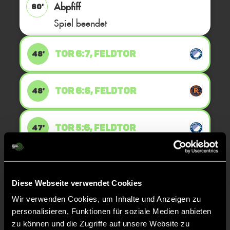
Abpfiff
60'
Spiel beendet
TOR 6:7, FELDTOR
48'
TOR 6:6, FELDTOR
48'
TOR 5:6, FELDTOR
47'
TOR 5:5, FELDTOR
47'
Diese Webseite verwendet Cookies
Wir verwenden Cookies, um Inhalte und Anzeigen zu
TOR 4:5, FELDTOR
46'
personalisieren, Funktionen für soziale Medien anbieten
zu können und die Zugriffe auf unsere Website zu