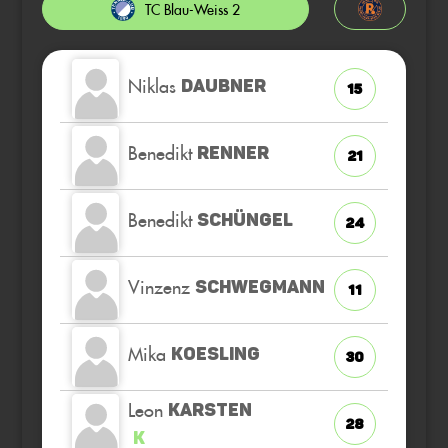
TC Blau-Weiss 2
Niklas
DAUBNER
15
Benedikt
RENNER
21
Benedikt
SCHÜNGEL
24
Vinzenz
SCHWEGMANN
11
Mika
KOESLING
30
Leon
KARSTEN
28
K