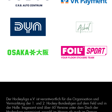
Der Hockeyliga e.V. ist verantwortlich für die Organisation und
Vermarktung der 1. und 2. Hockey-Bundesligen auf dem Feld und in
der Halle. Insgesamt sind über 60 Vereine unter dem Dach der
Hockeyliga organisiert, sowohl im Herren als auch im Damen