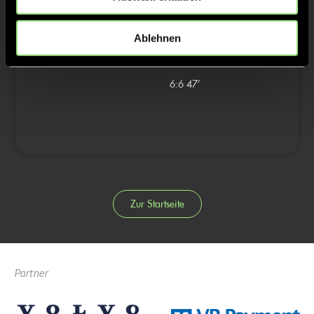
4/4
Ablehnen
6:4
46’
6:5
46’
6:6
47’
Zur Startseite
Partner