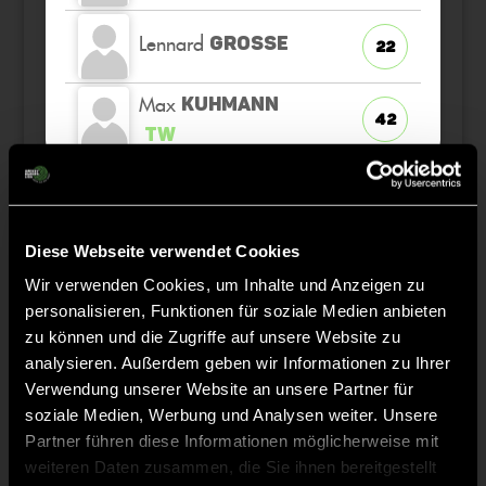
Lennard
GROSSE
22
Max
KUHMANN
42
TW
Staff
Diese Webseite verwendet Cookies
Wir verwenden Cookies, um Inhalte und Anzeigen zu
Jona
FRIEDRICH-
personalisieren, Funktionen für soziale Medien anbieten
s
HOHENSCHILD
zu können und die Zugriffe auf unsere Website zu
analysieren. Außerdem geben wir Informationen zu Ihrer
Verwendung unserer Website an unsere Partner für
soziale Medien, Werbung und Analysen weiter. Unsere
Partner führen diese Informationen möglicherweise mit
TW = Torwart & ETW = Ersatztorwart, K = Kapitän
weiteren Daten zusammen, die Sie ihnen bereitgestellt