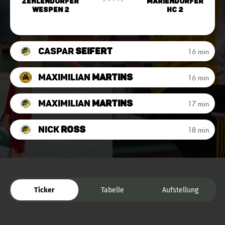
Zehlendorfer
Mariendorfer
Wespen 2
HC 2
Caspar
Seifert
16 min
Maximilian
Martins
16 min
Maximilian
Martins
17 min
Nick
Ross
18 min
Ticker
Tabelle
Aufstellung