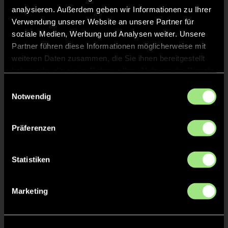
analysieren. Außerdem geben wir Informationen zu Ihrer
Verwendung unserer Website an unsere Partner für
soziale Medien, Werbung und Analysen weiter. Unsere
TOR 2:1, FELDTOR
17'
Partner führen diese Informationen möglicherweise mit
weiteren Daten zusammen, die Sie ihnen bereitgestellt
haben oder die sie im Rahmen Ihrer Nutzung der Dienste
Maximilian
Martins
22
gesammelt haben.
Einwilligungsauswahl
Notwendig
Präferenzen
TOR 1:1, FELDTOR
16'
Statistiken
Maximilian
Martins
22
Marketing
TOR 1:0, FELDTOR
16'