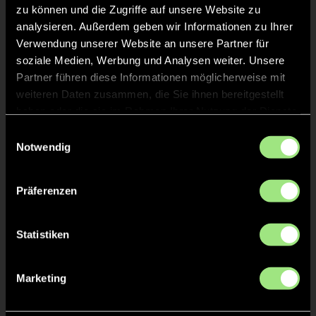
zu können und die Zugriffe auf unsere Website zu
analysieren. Außerdem geben wir Informationen zu Ihrer
Verwendung unserer Website an unsere Partner für
TOR 4:4, FELDTOR
32'
soziale Medien, Werbung und Analysen weiter. Unsere
Partner führen diese Informationen möglicherweise mit
weiteren Daten zusammen, die Sie ihnen bereitgestellt
TOR 4:3, FELDTOR
32'
haben oder die sie im Rahmen Ihrer Nutzung der Dienste
gesammelt haben.
Einwilligungsauswahl
Notwendig
TOR 3:3, FELDTOR
31'
Präferenzen
TOR 3:2, FELDTOR
31'
Statistiken
TOR 2:2, FELDTOR
2'
Marketing
TOR 2:1, FELDTOR
2'