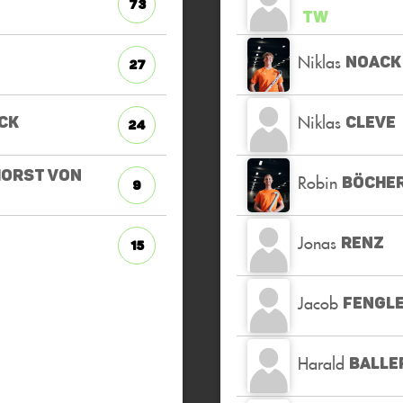
73
TW
Niklas
NOACK
27
Niklas
CK
CLEVE
24
ORST VON
Robin
BÖCHE
9
Jonas
RENZ
15
Jacob
FENGL
Harald
BALLE