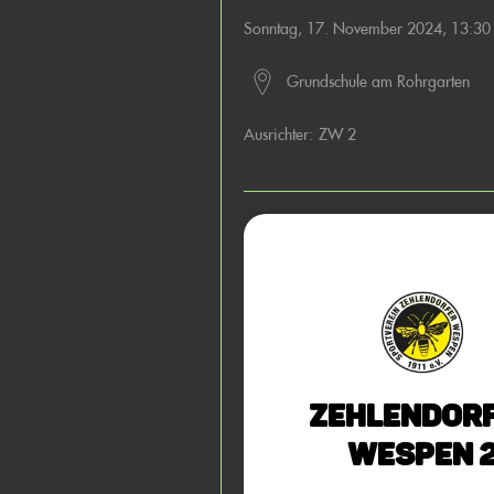
Sonntag, 17. November 2024, 13:3
Grundschule am Rohrgarten
Ausrichter:
ZW 2
Zehlendor
Wespen 