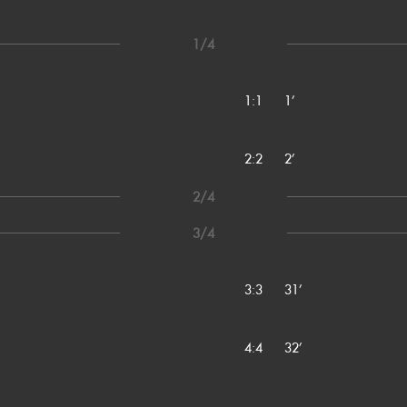
1/4
1:1
1’
2:2
2’
2/4
3/4
3:3
31’
4:4
32’