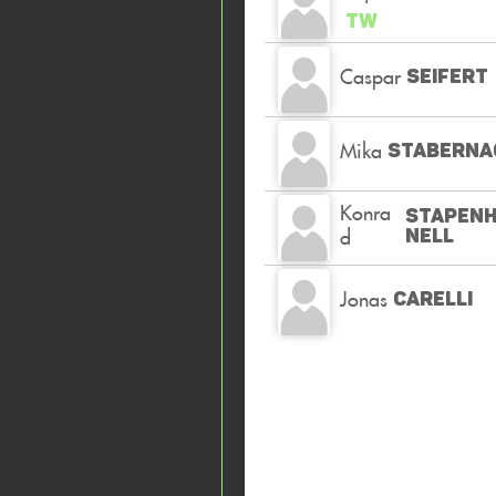
TW
Caspar
SEIFERT
Mika
STABERNA
Konra
STAPENH
d
NELL
Jonas
CARELLI