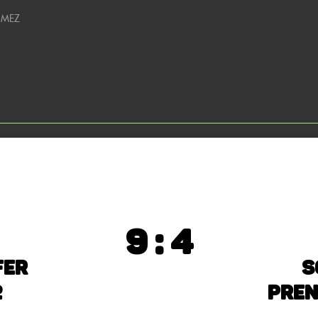
0 MEZ
9 : 4
fer
S
2
Pren