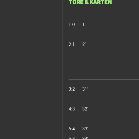
Tore & Karten
1:0
1’
2:1
2’
3:2
31’
4:3
32’
5:4
33’
6:4
34’