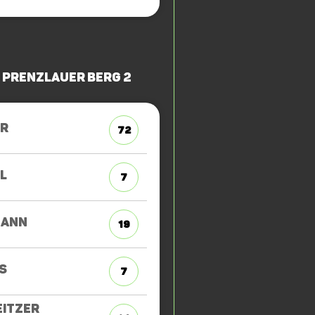
 Prenzlauer Berg 2
ER
72
L
7
MANN
19
S
7
ITZER