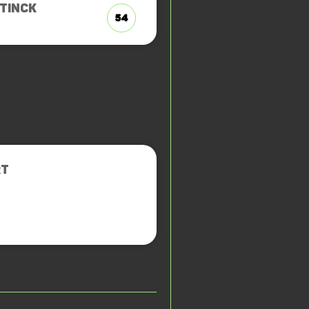
TINCK
54
RT