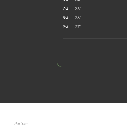
7:4
35’
8:4
36’
9:4
37’
Partner