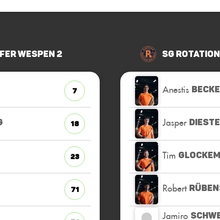
fer Wespen 2
SG Rotation
Anestis
BECK
7
Jasper
G
DIESTE
18
Tim
GLOCKE
23
Robert
RÜBEN
71
Jamiro
SCHWE