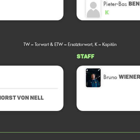
Pieter-Bas
BEN
K
TW = Torwart & ETW = Ersatztorwart, K = Kapitän
Staff
Bruno
WIENE
ORST VON NELL