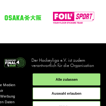
Der Hockeyliga e.V. ist zudem
verantwortlich für die Organisation
und Durchführung der Final4
Events, der deutschen Hockey-
Alle zulassen
Meisterschaften.
le Medien
ir
Auswahl erlauben
, Werbung
ren Daten
IMPRESSUM
DATENSCHUTZERKLÄRUNG