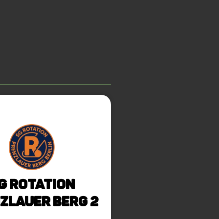
G Rotation
zlauer Berg 2