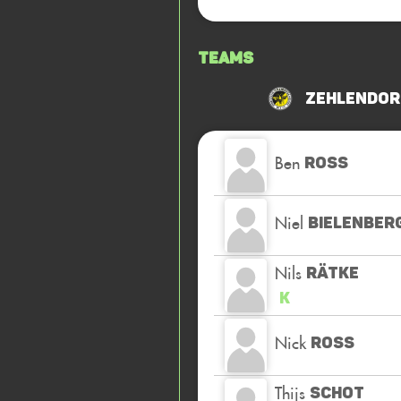
Teams
Zehlendor
Ben
ROSS
Niel
BIELENBER
Nils
RÄTKE
K
Nick
ROSS
Thijs
SCHOT