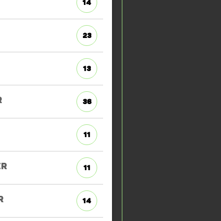
14
23
13
R
36
11
ER
11
R
14