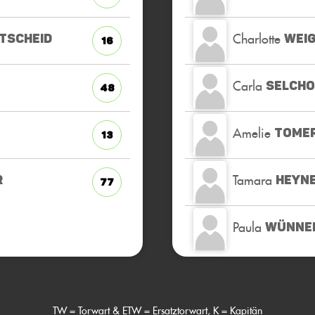
Charlotte
TSCHEID
WEI
16
Carla
SELCH
48
Amelie
TOME
13
Tamara
R
HEYN
77
Paula
WÜNNE
TW = Torwart & ETW = Ersatztorwart, K = Kapitän