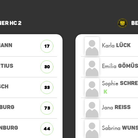
ner HC 2
Be
Karla
MANN
LÜCK
17
Emilia
TIUS
GÖMÜS
30
Sophie
SCHRE
SCH
33
K
Jana
BURG
REISS
73
Sabrina
NBURG
WUN
44