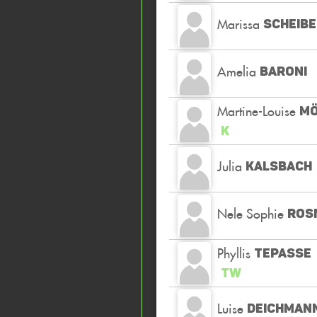
Marissa
SCHEIBE
Amelia
BARONI
Martine-Louise
MÖ
K
Julia
KALSBACH
Nele Sophie
ROS
Phyllis
TEPASSE
TW
Luise
DEICHMAN