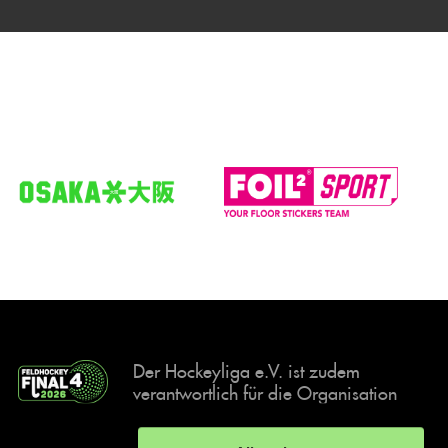
Der Hockeyliga e.V. ist zudem
verantwortlich für die Organisation
und Durchführung der Final4
Events, der deutschen Hockey-