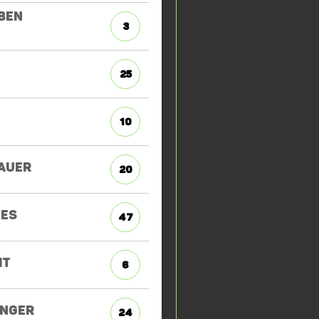
BEN
3
T
25
10
AUER
20
ES
47
IT
6
INGER
24