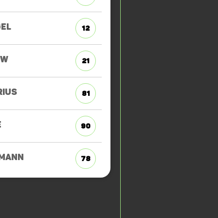
GEL
12
OW
21
RIUS
81
E
90
MANN
78