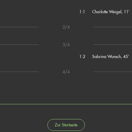
1:1
Charlotte Weigel, 11’
2/4
3/4
1:2
Sabrina Wunsch, 45’
4/4
Zur Startseite