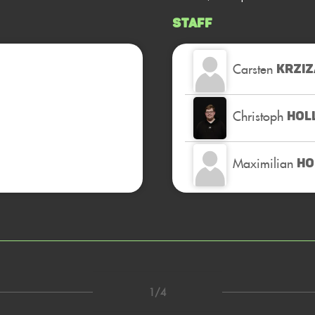
Staff
Carsten
KRZIZ
Christoph
HOL
Maximilian
HO
1/4