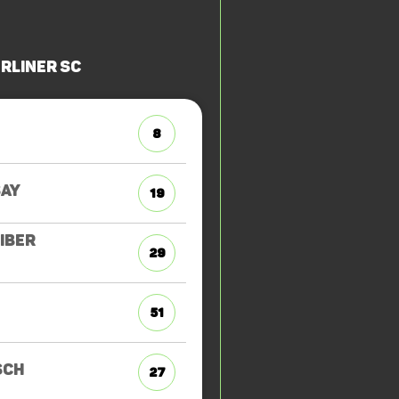
rliner SC
8
AY
19
IBER
29
51
SCH
27