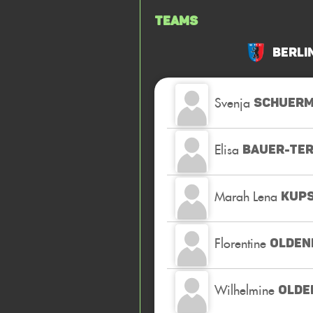
Teams
Berli
Svenja
SCHUER
Elisa
BAUER-TER
Marah Lena
KUP
Florentine
OLDEN
Wilhelmine
OLDE