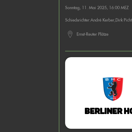
Sonntag, 11. Mai 2025, 16:00 MEZ
Schiedsrichter:
André Kerber
,
Dirk Picht
Ernst-Reuter Plätze
Berliner H