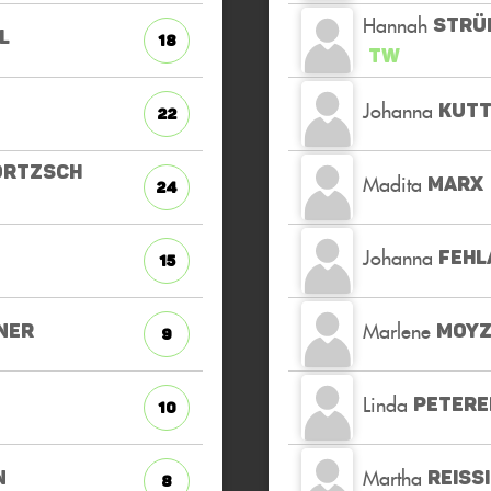
Hannah
STRÜ
L
18
TW
Johanna
KUT
22
RTZSCH
Madita
MARX
24
Johanna
FEHL
15
Marlene
NER
MOYZ
9
Linda
PETERE
10
Martha
N
REISS
8