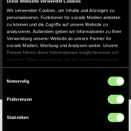
Diese Webseite verwendet Cookies
Abpfiff
60'
Wir verwenden Cookies, um Inhalte und Anzeigen zu
Spiel beendet
personalisieren, Funktionen für soziale Medien anbieten
zu können und die Zugriffe auf unsere Website zu
analysieren. Außerdem geben wir Informationen zu Ihrer
TOR 3:0, FELDTOR
31'
Verwendung unserer Website an unsere Partner für
soziale Medien, Werbung und Analysen weiter. Unsere
Partner führen diese Informationen möglicherweise mit
TOR 2:0, FELDTOR
2'
weiteren Daten zusammen, die Sie ihnen bereitgestellt
haben oder die sie im Rahmen Ihrer Nutzung der Dienste
gesammelt haben.
Einwilligungsauswahl
TOR 1:0, FELDTOR
1'
Notwendig
Präferenzen
Partner
Statistiken