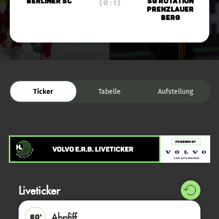
Berliner SC
SG Rotation
( 0 : 1 )
Prenzlauer
Berg
Ticker
Tabelle
Aufstellung
Liveticker
Abpfiff
60'