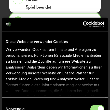
Spiel beendet
TOR 0:5, FELDTOR
48'
TOR 0:4, FELDTOR
47'
Diese Webseite verwendet Cookies
Wir verwenden Cookies, um Inhalte und Anzeigen zu
personalisieren, Funktionen für soziale Medien anbieten
TOR 0:3, FELDTOR
46'
zu können und die Zugriffe auf unsere Website zu
analysieren. Außerdem geben wir Informationen zu Ihrer
Verwendung unserer Website an unsere Partner für
GRÜNE KARTE
45'
soziale Medien, Werbung und Analysen weiter. Unsere
Partner führen diese Informationen möglicherweise mit
weiteren Daten zusammen, die Sie ihnen bereitgestellt
haben oder die sie im Rahmen Ihrer Nutzung der Dienste
gesammelt haben.
Einwilligungsauswahl
Karla
Lück
8
Notwendig