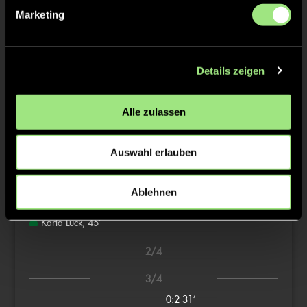
Marketing
Christoph
HOLLER
Details zeigen
TW = Torwart & ETW = Ersatztorwart, K = Kapitän
Alle zulassen
Tore & Karten
Auswahl erlauben
1/4
Ablehnen
0:1
1’
Karla Lück, 45’
2/4
3/4
0:2
31’