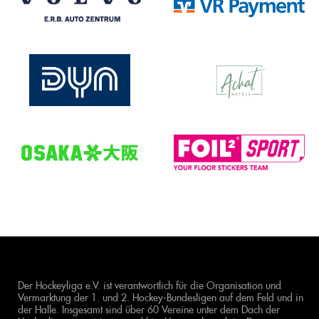
Der Hockeyliga e.V. ist verantwortlich für die Organisation und
Vermarktung der 1. und 2. Hockey-Bundesligen auf dem Feld und in
der Halle. Insgesamt sind über 60 Vereine unter dem Dach der