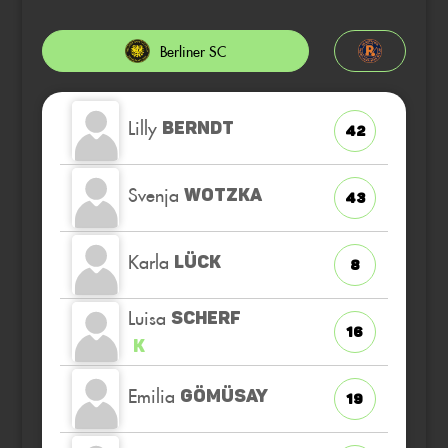
Berliner SC
Lilly
BERNDT
42
Svenja
WOTZKA
43
Karla
LÜCK
8
Luisa
SCHERF
16
K
Emilia
GÖMÜSAY
19