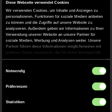
Diese Webseite verwendet Cookies
Martha
REISSINGER
24
Wir verwenden Cookies, um Inhalte und Anzeigen zu
personalisieren, Funktionen für soziale Medien anbieten
zu können und die Zugriffe auf unsere Website zu
Janne
ZILLESSEN
77
analysieren. Außerdem geben wir Informationen zu Ihrer
Verwendung unserer Website an unsere Partner für
soziale Medien, Werbung und Analysen weiter. Unsere
Amelie
TOMERIUS
81
Partner führen diese Informationen möglicherweise mit
weiteren Daten zusammen, die Sie ihnen bereitgestellt
Siri
RISLOV
haben oder die sie im Rahmen Ihrer Nutzung der Dienste
1
TW
gesammelt haben.
Einwilligungsauswahl
Notwendig
Präferenzen
Staff
Statistiken
Aljoscha
THEWS