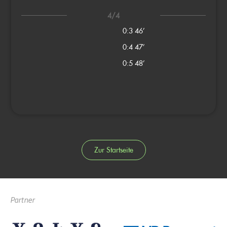
4/4
0:3
46’
0:4
47’
0:5
48’
Zur Startseite
Partner