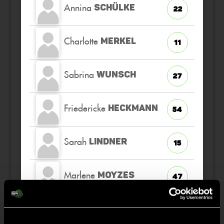
Annina
SCHÜLKE
22
Charlotte
MERKEL
11
Sabrina
WUNSCH
27
Friedericke
HECKMANN
54
Sarah
LINDNER
15
Marlene
MOYZES
47
Linda
PETEREIT
6