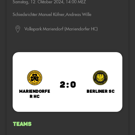
Samstag, 12. Oktober 2024, 14:00 MEZ
Schiedsrichter:
Manuel Küfner
,
Andreas Wille
Volkspark Mariendorf (Mariendorfer HC)
2 : 0
Mariendorfe
Berliner SC
r HC
Teams