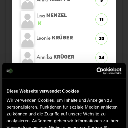
3
Lisa
MENZEL
11
K
Leonie
KRÜGER
32
Annika
KRÜGER
24
Klara
LANDER
9
Diese Webseite verwendet Cookies
Clara
BEETZ
19
Wir verwenden Cookies, um Inhalte und Anzeigen zu
personalisieren, Funktionen für soziale Medien anbieten
Luisa
DZIALEK
zu können und die Zugriffe auf unsere Website zu
30
analysieren. Außerdem geben wir Informationen zu Ihrer
Verwendung unserer Website an unsere Partner für