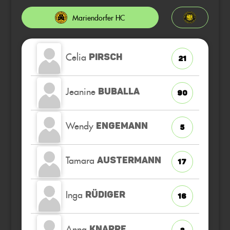
Mariendorfer HC
Celia
PIRSCH
21
Jeanine
BUBALLA
90
Wendy
ENGEMANN
5
Tamara
AUSTERMANN
17
Inga
RÜDIGER
16
Anna
KNAPPE