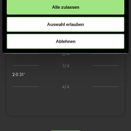
TW = Torwart & ETW = Ersatztorwart, K = Kapitän
Alle zulassen
Tore & Karten
Auswahl erlauben
1/4
Ablehnen
1:0
1’
2/4
3/4
2:0
31’
4/4