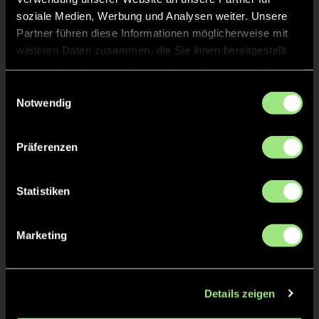
Luisa
RÜMENAPP
soziale Medien, Werbung und Analysen weiter. Unsere
31
Partner führen diese Informationen möglicherweise mit
weiteren Daten zusammen, die Sie ihnen bereitgestellt
Merle
VIEREGGE
96
haben oder die sie im Rahmen Ihrer Nutzung der Dienste
gesammelt haben.
Einwilligungsauswahl
Notwendig
Stefanie
BRANDT
72
Greta
Präferenzen
BEHRENS
91
TW
Statistiken
Marketing
Staff
Details zeigen